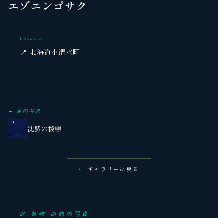
エゾエンゴサク
Location
📍 北海道小清水町
← 前の写真
沈黙の稜線
← ギャラリーに戻る
🌿 植物 の他の写真