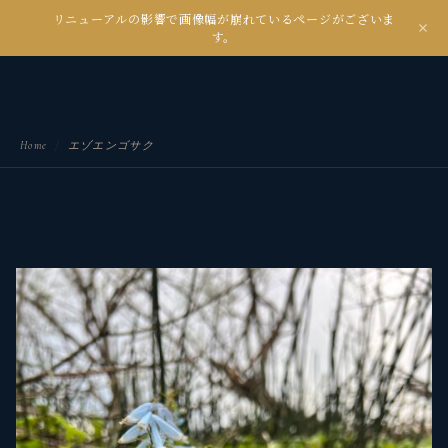
リニューアルの影響で画像幅が崩れているページがございま
kanseian
す。
土とデジタルの間で未来を耕す
Home
/
エゾエンゴサク