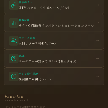
脱手動入力
→
UTMパラメータ生成ツール / GA4
無料診断
→
サイトCVR改善インパクトシミュレーションツール
リソース診断
→
人的リソース可視化ツール
腕試し
→
マーケターが知っておくべきKPIクイズ
今すぐ動く理由
観省庵 相談窓口
→
観
機会損失可視化ツール
BUSINESS CONSULTING
個人事業主・経営者・マーケターの方へ。
kanseian
売上・集客・ブランドの悩みをお聞きします。
kanseian.earth
📈 利益を増やしたい
デジタルと土の間で未来を耕す