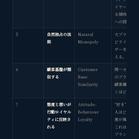
イヤーは増え
る傾向（平均
への回帰）。
5
自然独占の法
Natural
大ブランドほ
則
Monopoly
どライトユー
ザーを多く抱
える。
6
顧客基盤が類
Customer
同一カテゴリ
似する
Base
のブランドは
Similarity
顧客構成が驚
くほど似る。
7
態度と想いが
Attitude-
“好き”と言う
行動ロイヤル
Behaviour
人ほど購買頻
ティに反映さ
Loyalty
度が高いが、
れる
これはビッグ
ブランドでは