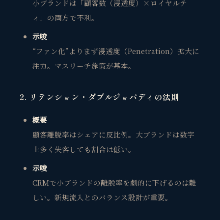
小ブランドは「顧客数（浸透度）×ロイヤルテ
ィ」の両方で不利。
示唆
“ファン化”よりまず
浸透度（Penetration）拡大に
注力
。マスリーチ施策が基本。
2. リテンション・ダブルジョパディの法則
概要
顧客離脱率はシェアに反比例。大ブランドは数字
上多く失客しても割合は低い。
示唆
CRMで小ブランドの離脱率を劇的に下げるのは難
しい。
新規流入とのバランス設計が重要
。