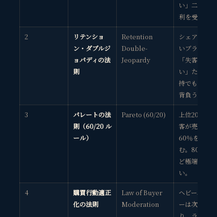
い」二重の不
利を受ける。
2
リテンショ
Retention
シェアが小さ
ン・ダブルジ
Double-
いブランドは
ョパディの法
Jeopardy
「失客率も高
則
い」ため、維
持でも不利を
背負う。
3
パレートの法
Pareto (60/20)
上位20％顧
則（60/20 ル
客が売上の約
ール）
60％を生
む。80/20 ほ
ど極端ではな
い。
4
購買行動適正
Law of Buyer
ヘビーバイヤ
化の法則
Moderation
ーは次期に減
り、ライトバ