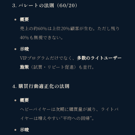
3. パレートの法則（60/20）
概要
売上の約60％は上位20％顧客が生む。ただし残り
40％も無視できない。
示唆
VIPプログラムだけでなく、
多数のライトユーザー
施策
（試買・リピート促進）
も並行。
4. 購買行動適正化の法則
概要
ヘビーバイヤーは次期に購買量が減り、ライトバ
観省庵 相談窓口
観
BUSINESS CONSULTING
イヤーは増えやすい“平均への回帰”。
示唆
個人事業主・経営者・マーケターの方へ。