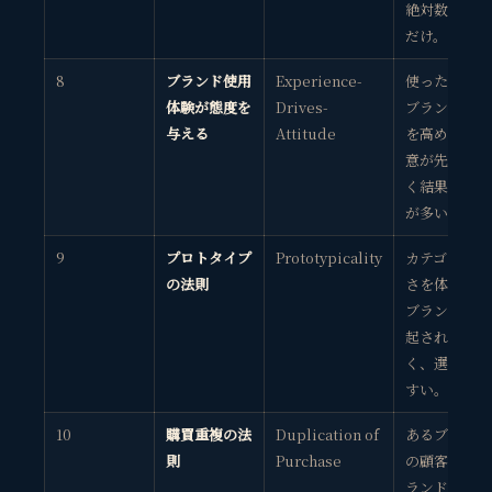
絶対数が多い
だけ。
8
ブランド使用
Experience-
使った経験が
体験が態度を
Drives-
ブランド好意
与える
Attitude
を高める。好
意が先ではな
く結果の場合
が多い。
9
プロトタイプ
Prototypicality
カテゴリらし
の法則
さを体現する
ブランドは想
起されやす
く、選ばれや
すい。
10
購買重複の法
Duplication of
あるブランド
則
Purchase
の顧客が他ブ
ランドも買う