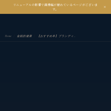
リニューアルの影響で画像幅が崩れているページがございま
kanseian
す。
土とデジタルの間で未来を耕す
Home
/
金銭的健康
/
【おすすめ本】ブランディングの科学