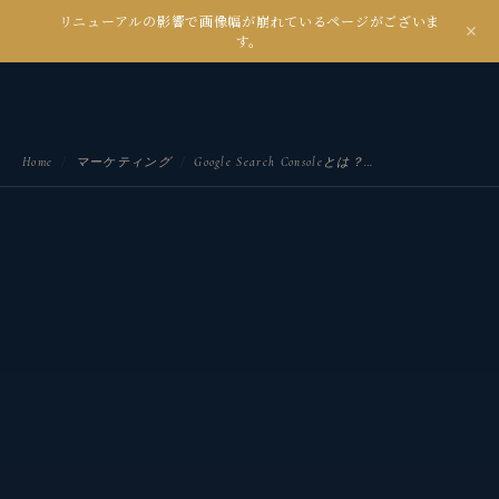
リニューアルの影響で画像幅が崩れているページがございま
kanseian
す。
土とデジタルの間で未来を耕す
Home
/
マーケティング
/
Google Search Consoleとは？できること・見るべき指標・SEO改善の使い方を解説