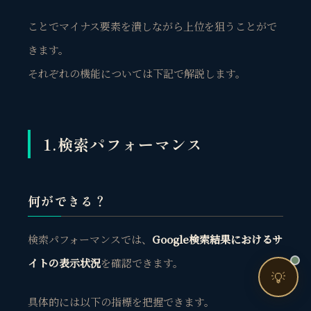
売上・集客・ブランドの悩みをお聞きします。
ことでマイナス要素を潰しながら上位を狙うことがで
📈 利益を増やしたい
きます。
❤️ ファンを増やしたい
それぞれの機能については下記で解説します。
🔍 現状サイトを分析したい
🤝 コンサルティングって？
🧭 個人コーチングとは？
1.検索パフォーマンス
何ができる？
検索パフォーマンスでは、
Google検索結果におけるサ
お問い合わせ
イトの表示状況
を確認できます。
💡
具体的には以下の指標を把握できます。