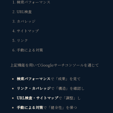
検索パフォーマンス
URL検査
カバレッジ
サイトマップ
リンク
手動による対策
上記機能を用いてGoogleサーチコンソールを通じて
検索パフォーマンス
で「成果」を見て
リンク・カバレッジ
で「構造」を確認し
観省庵 相談窓口
観
BUSINESS CONSULTING
URL検査・サイトマップ
で「調整」し
手動による対策
で「健全性」を保つ
個人事業主・経営者・マーケターの方へ。