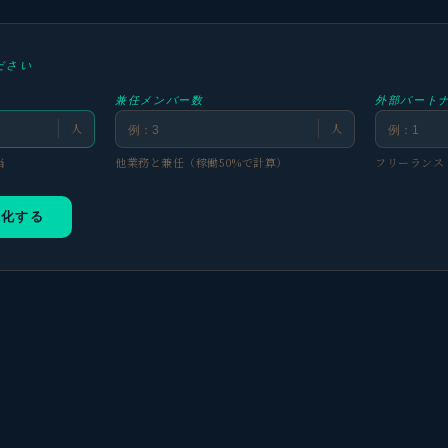
ださい
兼任メンバー数
外部パート
人
人
当
他業務と兼任（稼働50%で計算）
フリーランス
視化する