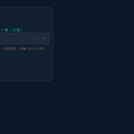
ナー数（任意）
人
・代理店等（稼働30%で計算）
観省庵 相談窓口
観
BUSINESS CONSULTING
個人事業主・経営者・マーケターの方へ。
売上・集客・ブランドの悩みをお聞きします。
📈 利益を増やしたい