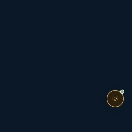
❤️ ファンを増やしたい
🔍 現状サイトを分析したい
🤝 コンサルティングって？
🧭 個人コーチングとは？
お問い合わせ
💡