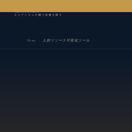
kanseian
土とデジタルの間で未来を耕す
Home
/
人的リソース可視化ツール