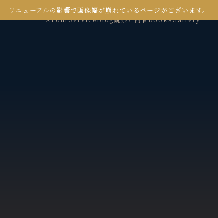
リニューアルの影響で画像幅が崩れているページがございます。
About
Service
Blog
観察と内省
Books
Gallery