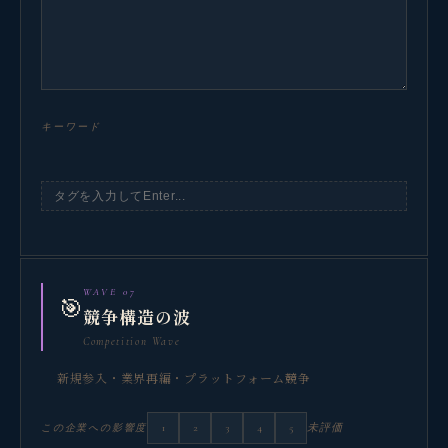
観省庵 相談窓口
観
キーワード
BUSINESS CONSULTING
個人事業主・経営者・マーケターの方へ。
売上・集客・ブランドの悩みをお聞きします。
📈 利益を増やしたい
❤️ ファンを増やしたい
WAVE 07
🎯
競争構造の波
🔍 現状サイトを分析したい
Competition Wave
🤝 コンサルティングって？
新規参入・業界再編・プラットフォーム競争
🧭 個人コーチングとは？
1
2
3
4
5
未評価
この企業への影響度