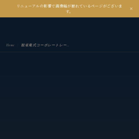
リニューアルの影響で画像幅が崩れているページがございま
kanseian
す。
土とデジタルの間で未来を耕す
Home
/
観省庵式コーポレートレーダー問診表