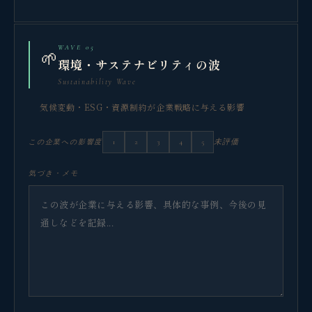
WAVE 05
🌱
環境・サステナビリティの波
Sustainability Wave
気候変動・ESG・資源制約が企業戦略に与える影響
1
2
3
4
5
未評価
この企業への影響度
気づき・メモ