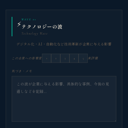
WAVE 01
⚡
テクノロジーの波
Technology Wave
デジタル化・AI・自動化など技術革新が企業に与える影響
1
2
3
4
5
未評価
この企業への影響度
気づき・メモ