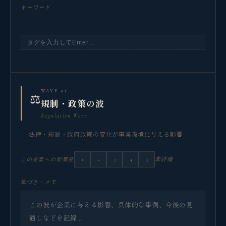
キーワード
WAVE 02
⚖️
規制・政策の波
Regulation Wave
法律・規制・政府政策の変化が事業環境に与える影響
1
2
3
4
5
未評価
この企業への影響度
気づき・メモ