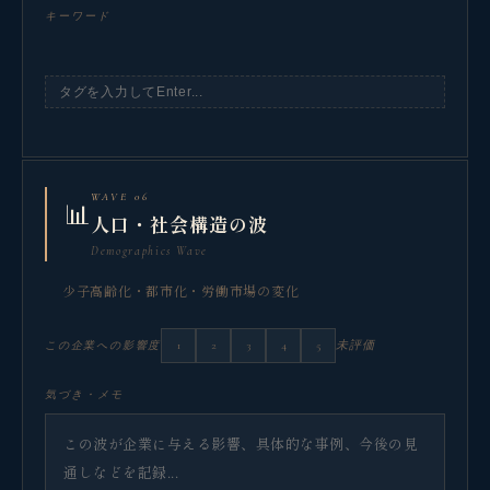
キーワード
WAVE 06
📊
人口・社会構造の波
Demographics Wave
少子高齢化・都市化・労働市場の変化
1
2
3
4
5
未評価
この企業への影響度
気づき・メモ