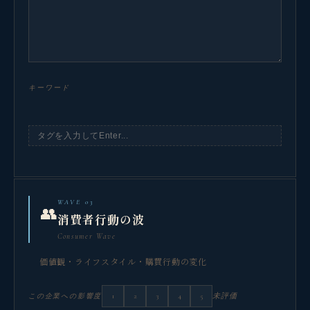
キーワード
WAVE 03
👥
消費者行動の波
Consumer Wave
価値観・ライフスタイル・購買行動の変化
1
2
3
4
5
未評価
この企業への影響度