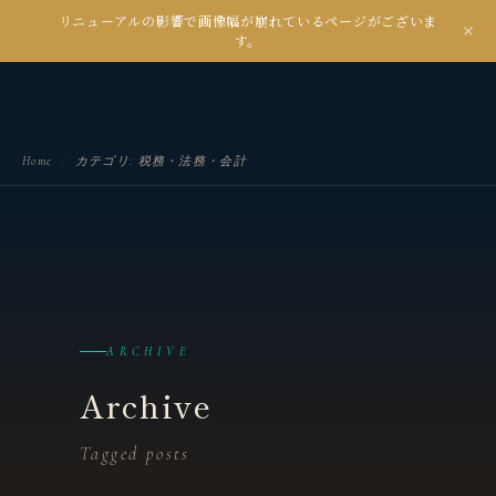
リニューアルの影響で画像幅が崩れているページがございま
kanseian
す。
土とデジタルの間で未来を耕す
Home
/
カテゴリ:
税務・法務・会計
ARCHIVE
Archive
Tagged posts