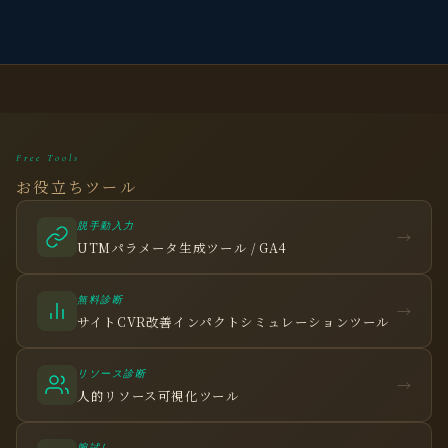
Free Tools
お役立ちツール
脱手動入力
→
UTMパラメータ生成ツール / GA4
無料診断
→
サイトCVR改善インパクトシミュレーションツール
リソース診断
→
人的リソース可視化ツール