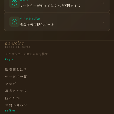
腕試し
→
マーケターが知っておくべきKPIクイズ
今すぐ動く理由
観省庵 相談窓口
→
観
機会損失可視化ツール
BUSINESS CONSULTING
個人事業主・経営者・マーケターの方へ。
kanseian
売上・集客・ブランドの悩みをお聞きします。
kanseian.earth
📈 利益を増やしたい
デジタルと土の間で未来を耕す
Pages
❤️ ファンを増やしたい
観省庵とは？
🔍 現状サイトを分析したい
サービス一覧
🤝 コンサルティングって？
ブログ
🧭 個人コーチングとは？
写真ギャラリー
読んだ本
お問い合わせ
Follow