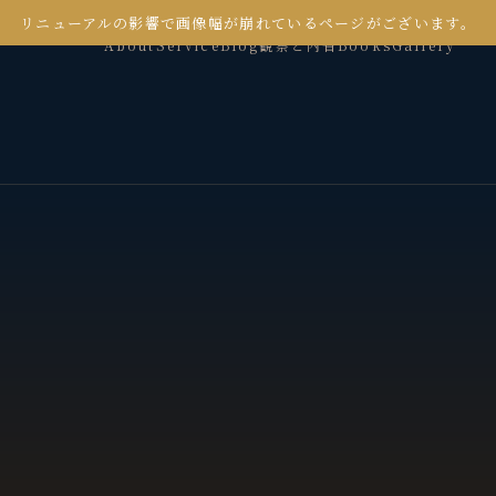
リニューアルの影響で画像幅が崩れているページがございます。
About
Service
Blog
観察と内省
Books
Gallery