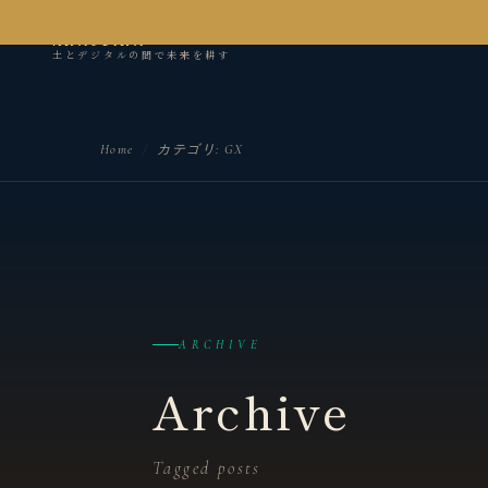
kanseian
土とデジタルの間で未来を耕す
Home
/
カテゴリ:
GX
ARCHIVE
Archive
Tagged posts