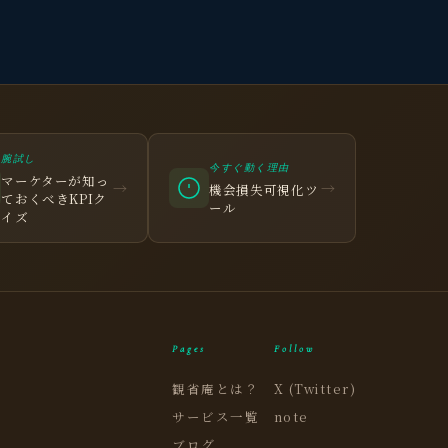
観省庵 相談窓口
観
BUSINESS CONSULTING
腕試し
今すぐ動く理由
マーケターが知っ
→
→
機会損失可視化ツ
個人事業主・経営者・マーケターの方へ。
ておくべきKPIク
ール
売上・集客・ブランドの悩みをお聞きします。
イズ
📈 利益を増やしたい
❤️ ファンを増やしたい
🔍 現状サイトを分析したい
Pages
Follow
🤝 コンサルティングって？
観省庵とは？
X (Twitter)
🧭 個人コーチングとは？
サービス一覧
note
ブログ