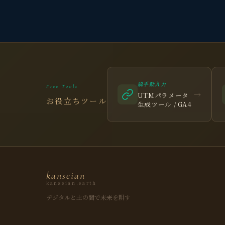
脱手動入力
Free Tools
→
UTMパラメータ
お役立ちツール
生成ツール / GA4
kanseian
kanseian.earth
デジタルと土の間で未来を耕す