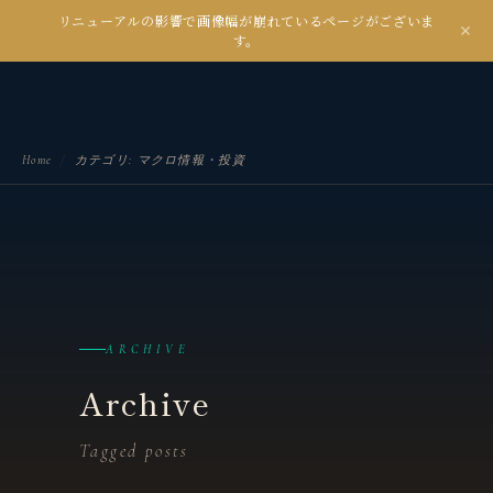
リニューアルの影響で画像幅が崩れているページがございま
kanseian
す。
土とデジタルの間で未来を耕す
Home
/
カテゴリ:
マクロ情報・投資
ARCHIVE
Archive
Tagged posts