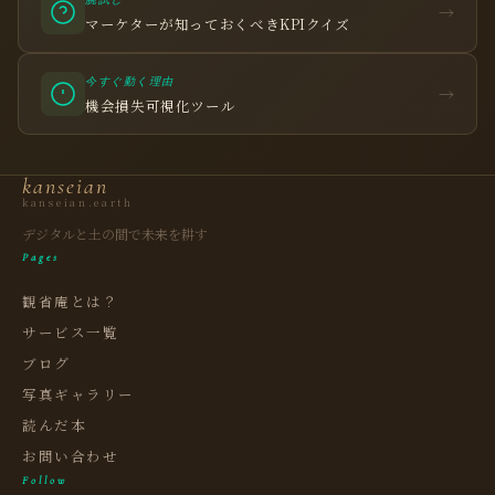
腕試し
→
マーケターが知っておくべきKPIクイズ
今すぐ動く理由
観省庵 相談窓口
→
観
機会損失可視化ツール
BUSINESS CONSULTING
個人事業主・経営者・マーケターの方へ。
kanseian
売上・集客・ブランドの悩みをお聞きします。
kanseian.earth
📈 利益を増やしたい
デジタルと土の間で未来を耕す
Pages
❤️ ファンを増やしたい
観省庵とは？
🔍 現状サイトを分析したい
サービス一覧
🤝 コンサルティングって？
ブログ
🧭 個人コーチングとは？
写真ギャラリー
読んだ本
お問い合わせ
Follow