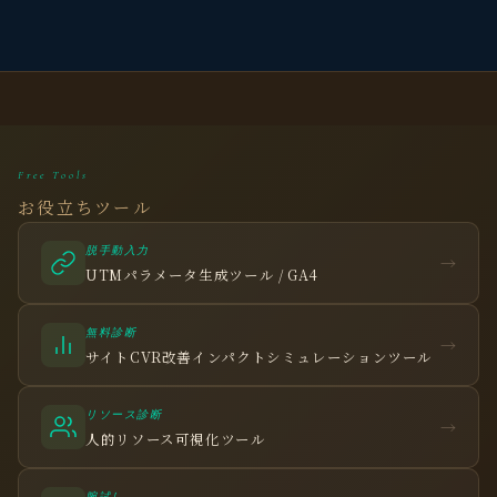
Free Tools
お役立ちツール
脱手動入力
→
UTMパラメータ生成ツール / GA4
無料診断
→
サイトCVR改善インパクトシミュレーションツール
リソース診断
→
人的リソース可視化ツール