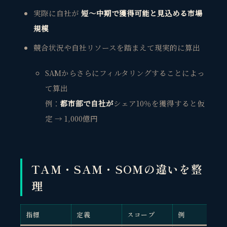
実際に自社が
短〜中期で獲得可能と見込める市場
規模
競合状況や自社リソースを踏まえて現実的に算出
SAMからさらにフィルタリングすることによっ
て算出
例：
都市部で自社が
シェア10％を獲得すると仮
定 → 1,000億円
TAM・SAM・SOMの違いを整
理
指標
定義
スコープ
例