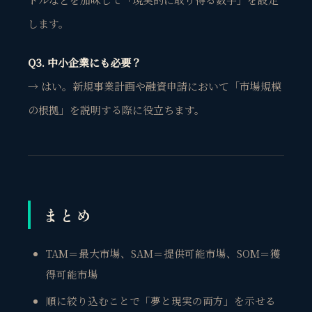
観省庵 相談窓口
します。
観
BUSINESS CONSULTING
Q3. 中小企業にも必要？
個人事業主・経営者・マーケターの方へ。
売上・集客・ブランドの悩みをお聞きします。
→ はい。新規事業計画や融資申請において「市場規模
📈 利益を増やしたい
の根拠」を説明する際に役立ちます。
❤️ ファンを増やしたい
🔍 現状サイトを分析したい
🤝 コンサルティングって？
🧭 個人コーチングとは？
まとめ
TAM＝最大市場、SAM＝提供可能市場、SOM＝獲
得可能市場
順に絞り込むことで「夢と現実の両方」を示せる