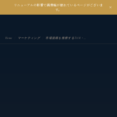
リニューアルの影響で画像幅が崩れているページがございま
kanseian
す。
土とデジタルの間で未来を耕す
Home
/
マーケティング
/
市場規模を推察するTAM・SAM・SOMとは？