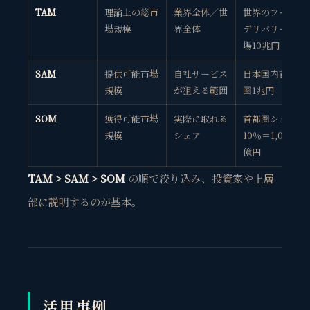
TAM
理論上の総市
業界全体／世
世界のフード
場規模
界全体
デリバリー市
場10兆円
SAM
提供可能市場
自社サービス
日本国内首都
規模
が狙える範囲
圏1兆円
SOM
獲得可能市場
実際に取れる
首都圏シェア
規模
シェア
10％＝1,000
億円
TAM > SAM > SOM
の順で絞り込み、投資家や上層
部に説明するのが基本。
活用事例