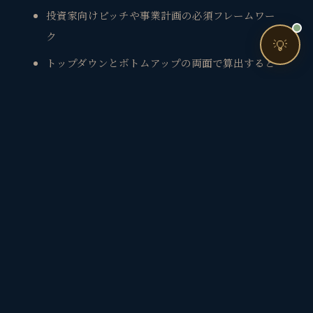
お問い合わせ
投資家向けピッチや事業計画の必須フレームワー
ク
💡
トップダウンとボトムアップの両面で算出すると
説得力が増す
決算等でTAM、SAM、SOMを利用している会社の参
考例も見てみましょう。
https://corp.freee.co.jp/ir/factbook_ja.pdf
参考文献
TAM、SAM、SOM
（AmazonAds）