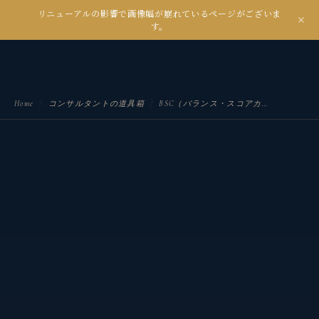
リニューアルの影響で画像幅が崩れているページがございま
kanseian
す。
土とデジタルの間で未来を耕す
Home
/
コンサルタントの道具箱
/
BSC（バランス・スコアカード）とは？戦略マップとは？起源から4つの視点・活用事例まで徹底解説