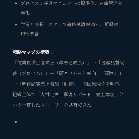
プロセス：接客マニュアルの標準化、在庫管理効
率化
学習と成長：スタッフ研修受講率95％、離職率
10％改善
戦略マップの構築
：
「従業員満足度向上（学習と成長）」→「接客品質改
善（プロセス）」→「顧客リピート率向上（顧客）」
→「既存顧客売上増加（財務）」の因果関係を明示。
組織全体で「人材定着＝顧客リピート＝売上増加」と
いう一貫したストーリーを共有できた。
観省庵 相談窓口
観
BUSINESS CONSULTING
個人事業主・経営者・マーケターの方へ。