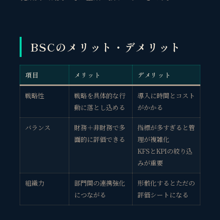
BSCのメリット・デメリット
項目
メリット
デメリット
戦略性
戦略を具体的な行
導入に時間とコスト
動に落とし込める
がかかる
バランス
財務＋非財務で多
指標が多すぎると管
面的に評価できる
理が複雑化
KFSとKPIの絞り込
みが重要
組織力
部門間の連携強化
形骸化するとただの
につながる
評価シートになる