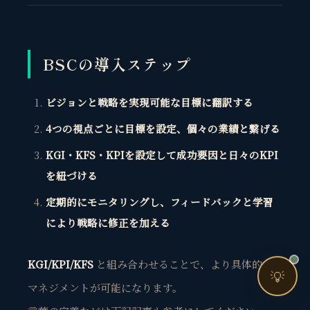
売上・集客・ブランドの悩みをお聞きします。
📈 利益を増やしたい
❤️ ファンを増やしたい
BSCの導入ステップ
🔍 現状サイトを分析したい
ビジョンと戦略を実現可能な目標に翻訳する
🤝 コンサルティングって？
4つの視点ごとに目標を設定、個々の業績と繋げる
🧭 個人コーチングとは？
KGI・KFS・KPIを設定して成功要因と日々のKPI
を紐づける
定期的にモニタリングし、フィードバックと学習
により戦略に修正を加える
お問い合わせ
KGI/KPI/KFS
と組み合わせることで、より具体的な
💡
マネジメントが可能になります。