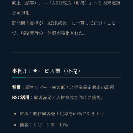
向上（顧客）」→「ARR成長（財務）」へと因果連鎖
を可視化。
部門間の目標が「ARR成長」に一貫して紐づくこと
で、戦略実行の一体感が強化された。
事例3：サービス業（小売）
背景
：顧客リピート率の低さと従業員定着率の課題
BSC活用
：顧客満足と人材育成を同時に重視。
財務：既存顧客売上比率を60％に引き上げ
顧客：リピート率＋10％