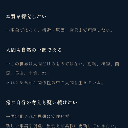
本質を探究したい
→
現象ではなく、構造・原因・背景まで理解したい。
人間も自然の一部である
→
この世界は人間だけのものではない。動物、植物、菌
類、昆虫、土壌、水…
それらを含めた関係性の中で人間も生きている。
常に自分の考えも疑い続けたい
観省庵 相談窓口
観
→
固定化された思想に安住せず、
BUSINESS CONSULTING
新しい事実や視点に出会えば柔軟に更新していきたい。