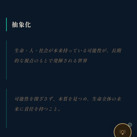
個人事業主・経営者・マーケターの方へ。
売上・集客・ブランドの悩みをお聞きします。
抽象化
📈 利益を増やしたい
❤️ ファンを増やしたい
🔍 現状サイトを分析したい
生命・人・社会が本来持っている可能性が、長期
🤝 コンサルティングって？
的な視点のもとで発揮される世界
🧭 個人コーチングとは？
可能性を閉ざさず、本質を見つめ、生命全体の未
来に責任を持つこと。
お問い合わせ
💡