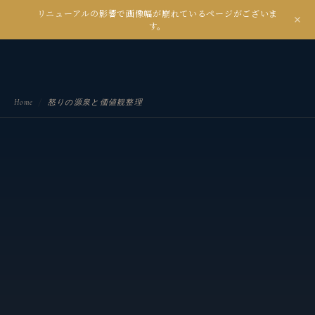
リニューアルの影響で画像幅が崩れているページがございま
kanseian
す。
土とデジタルの間で未来を耕す
Home
/
怒りの源泉と価値観整理