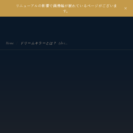
リニューアルの影響で画像幅が崩れているページがございま
kanseian
す。
土とデジタルの間で未来を耕す
Home
/
ドリームキラーとは？（dream killer）