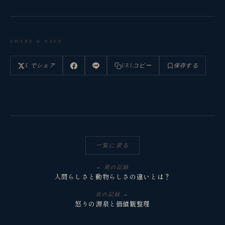
SHARE & SAVE
X でシェア
URLコピー
保存する
観省庵 相談窓口
観
BUSINESS CONSULTING
個人事業主・経営者・マーケターの方へ。
一覧に戻る
売上・集客・ブランドの悩みをお聞きします。
← 前の記録
📈 利益を増やしたい
人間らしさと動物らしさの違いとは？
❤️ ファンを増やしたい
次の記録 →
怒りの源泉と価値観整理
🔍 現状サイトを分析したい
🤝 コンサルティングって？