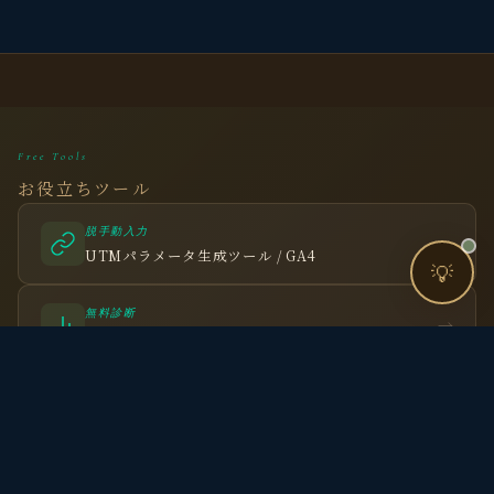
🧭 個人コーチングとは？
Free Tools
お役立ちツール
お問い合わせ
脱手動入力
→
UTMパラメータ生成ツール / GA4
💡
無料診断
→
サイトCVR改善インパクトシミュレーションツール
リソース診断
→
人的リソース可視化ツール
腕試し
→