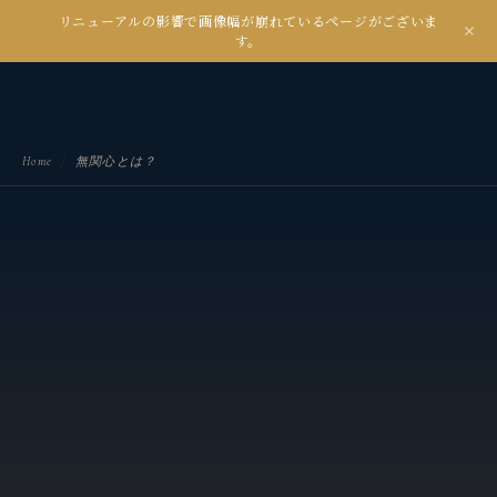
リニューアルの影響で画像幅が崩れているページがございま
kanseian
す。
土とデジタルの間で未来を耕す
Home
/
無関心とは？