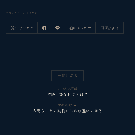
SHARE & SAVE
X でシェア
URLコピー
保存する
一覧に戻る
← 前の記録
持続可能な社会とは？
次の記録 →
人間らしさと動物らしさの違いとは？
観省庵 相談窓口
観
BUSINESS CONSULTING