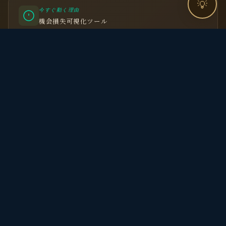
💡
今すぐ動く理由
→
機会損失可視化ツール
kanseian
kanseian.earth
デジタルと土の間で未来を耕す
Pages
観省庵とは？
サービス一覧
ブログ
写真ギャラリー
読んだ本
お問い合わせ
Follow
X (Twitter)