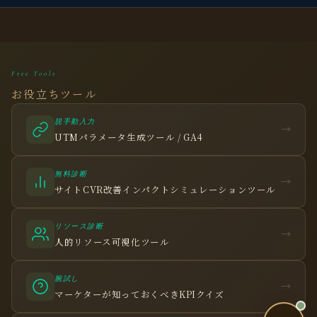
個人事業主・経営者・マーケターの方へ。
売上・集客・ブランドの悩みをお聞きします。
📈 利益を増やしたい
Free Tools
お役立ちツール
❤️ ファンを増やしたい
🔍 現状サイトを分析したい
脱手動入力
→
UTMパラメータ生成ツール / GA4
🤝 コンサルティングって？
🧭 個人コーチングとは？
無料診断
→
サイトCVR改善インパクトシミュレーションツール
リソース診断
→
人的リソース可視化ツール
腕試し
→
お問い合わせ
マーケターが知っておくべきKPIクイズ