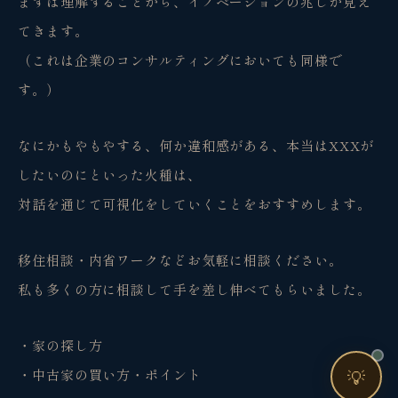
まずは理解することから、イノベーションの兆しが見え
個人事業主・経営者・マーケターの方へ。
売上・集客・ブランドの悩みをお聞きします。
てきます。
（これは企業のコンサルティングにおいても同様で
📈 利益を増やしたい
す。）
❤️ ファンを増やしたい
🔍 現状サイトを分析したい
なにかもやもやする、何か違和感がある、本当はXXXが
🤝 コンサルティングって？
したいのにといった火種は、
🧭 個人コーチングとは？
対話を通じて可視化をしていくことをおすすめします。
移住相談・内省ワークなどお気軽に相談ください。
私も多くの方に相談して手を差し伸べてもらいました。
お問い合わせ
・家の探し方
💡
・中古家の買い方・ポイント