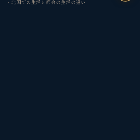
・北国での生活と都会の生活の違い
・重視している価値観など
参考：
移住ってどうなの？北国の生活について知りたい
SHARE & SAVE
X でシェア
URLコピー
保存する
一覧に戻る