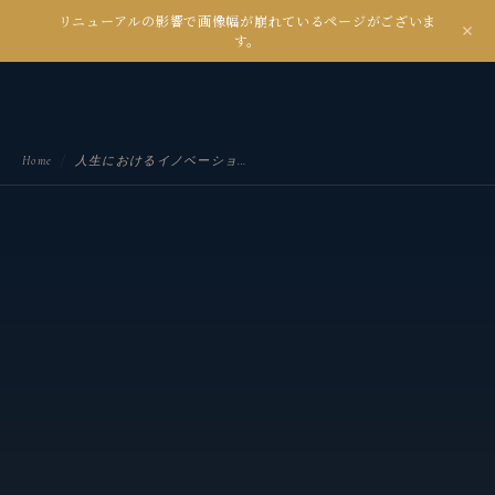
リニューアルの影響で画像幅が崩れているページがございま
kanseian
す。
土とデジタルの間で未来を耕す
Home
/
人生におけるイノベーションとは？