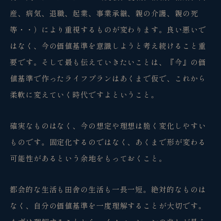
産、病気、退職、起業、事業承継、親の介護、親の死
等・・）により重視するものが変わります。良い悪いで
はなく、今の価値基準を意識しようと考え続けること重
要です。そして最も伝えていきたいことは、『今』の価
値基準で作ったライフプランはあくまで仮で、これから
柔軟に変えていく時代ですよということ。
確実なものはなく、今の想定や理想は脆く変化しやすい
ものです。固定化するのではなく、あくまで形が変わる
可能性があるという余地をもっておくこと。
都会的な生活も田舎の生活も一長一短。絶対的なものは
観省庵 相談窓口
観
BUSINESS CONSULTING
なく、自分の価値基準を一度理解することが大切です。