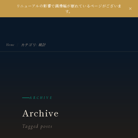
リニューアルの影響で画像幅が崩れているページがございま
kanseian
す。
土とデジタルの間で未来を耕す
Home
/
カテゴリ:
統計
ARCHIVE
Archive
Tagged posts