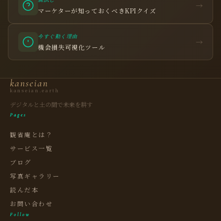
腕試し
→
マーケターが知っておくべきKPIクイズ
今すぐ動く理由
観省庵 相談窓口
→
観
機会損失可視化ツール
BUSINESS CONSULTING
個人事業主・経営者・マーケターの方へ。
kanseian
売上・集客・ブランドの悩みをお聞きします。
kanseian.earth
📈 利益を増やしたい
デジタルと土の間で未来を耕す
Pages
❤️ ファンを増やしたい
観省庵とは？
🔍 現状サイトを分析したい
サービス一覧
🤝 コンサルティングって？
ブログ
🧭 個人コーチングとは？
写真ギャラリー
読んだ本
お問い合わせ
Follow