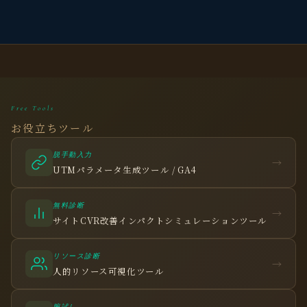
Free Tools
お役立ちツール
脱手動入力
→
UTMパラメータ生成ツール / GA4
無料診断
→
サイトCVR改善インパクトシミュレーションツール
リソース診断
→
人的リソース可視化ツール