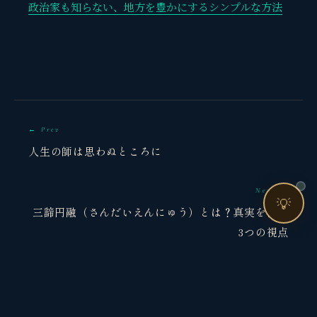
🔍 現状サイトを分析したい
政治家も知らない、地方を豊かにするシンプルな方法
🤝 コンサルティングって？
🧭 個人コーチングとは？
← Prev
人生の師は思わぬところに
お問い合わせ
Next →
💡
三諦円融（さんだいえんにゅう）とは？真実を観る
3つの視点