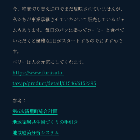
今、絶賛切り替え途中でまだ反映されていませんが、
私たちが事業承継させていただいて販売しているジャ
ムもあります。毎日のパンに塗ってコーヒーと食べて
いただくと優雅な1日がスタートするのでおすすめで
す。
ベリーは人を元気にしてくれます。
https://www.furusato-
観省庵 相談窓口
観
tax.jp/product/detail/01546/6152395
BUSINESS CONSULTING
参考：
個人事業主・経営者・マーケターの方へ。
売上・集客・ブランドの悩みをお聞きします。
第6次清里町総合計画
📈 利益を増やしたい
地域循環共生圏づくりの手引き
❤️ ファンを増やしたい
地域経済分析システム