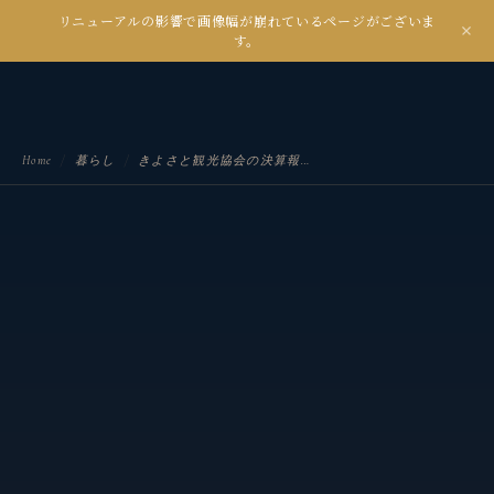
リニューアルの影響で画像幅が崩れているページがございま
kanseian
す。
土とデジタルの間で未来を耕す
Home
/
暮らし
/
きよさと観光協会の決算報告会議へ初参加