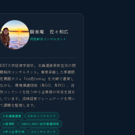
観省庵 佐々和広
問題解決コンサルタント
BBT大学経営学部卒。北海道清里町在住の問
題解決コンサルタント。事業承継した季節限
定農園カフェ『en処towa』を夫婦で運営し
ながら、環境保護団体（NGO、NPO）、自
然コンテンツを扱う中小企業様の伴走支援を
しています。流域経営フレームワークを用い
て課題を整理します。
#北海道道東
#オホーツクエリア
#清里町
#NGO.NPO自然保護団体
#中小企業支援
#コンサルタント