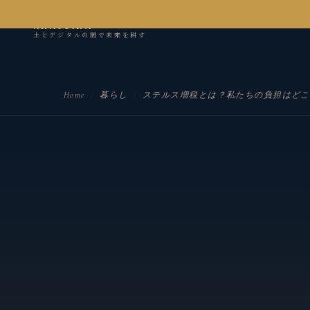
kanseian
土とデジタルの間で未来を耕す
Home
/
暮らし
/