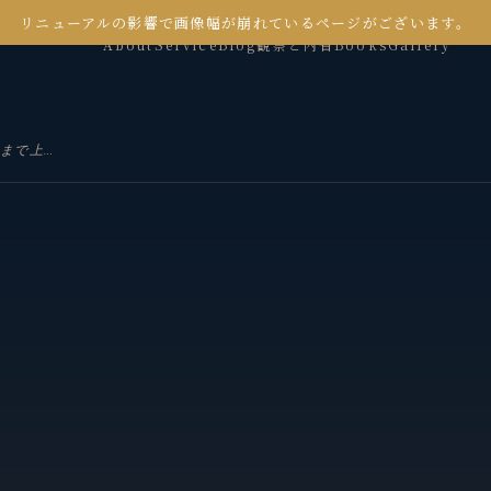
リニューアルの影響で画像幅が崩れているページがございます。
About
Service
Blog
観察と内省
Books
Gallery
ステルス増税とは？私たちの負担はどこまで上がり続けるのか？