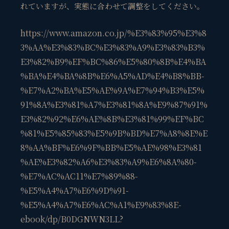
れていますが、実態に合わせて調整をしてください。
https://www.amazon.co.jp/%E3%83%95%E3%8
3%AA%E3%83%BC%E3%83%A9%E3%83%B3%
E3%82%B9%EF%BC%86%E5%80%8B%E4%BA
%BA%E4%BA%8B%E6%A5%AD%E4%B8%BB-
%E7%A2%BA%E5%AE%9A%E7%94%B3%E5%
91%8A%E3%81%A7%E3%81%8A%E9%87%91%
E3%82%92%E6%AE%8B%E3%81%99%EF%BC
%81%E5%85%83%E5%9B%BD%E7%A8%8E%E
8%AA%BF%E6%9F%BB%E5%AE%98%E3%81
%AE%E3%82%A6%E3%83%A9%E6%8A%80-
%E7%AC%AC11%E7%89%88-
%E5%A4%A7%E6%9D%91-
%E5%A4%A7%E6%AC%A1%E9%83%8E-
ebook/dp/B0DGNWN3LL?