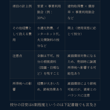
項目の計上例
家賃 × 事業利用
建物取得費 × 償却
割合（例：
率 × 事業利用割合
30%）
など
その他経費と
水道光熱費、イ
同上（使用実態に応
して扱える費
ンターネット代、
じて按分）
用
火災保険料の按
分など
注意点
全額は不可。按
減価償却対象になる
分の根拠資料
ため、売却時に譲渡
（図面・日報な
所得税へ影響する可
ど）を残すこと
能性あり
所得税への影
経費が大きいた
減価償却により節税
響
め、節税効果あり
可能だが、資産との
バランスに注意
按分の目安は6割程度
というのは下記書籍でも言及さ