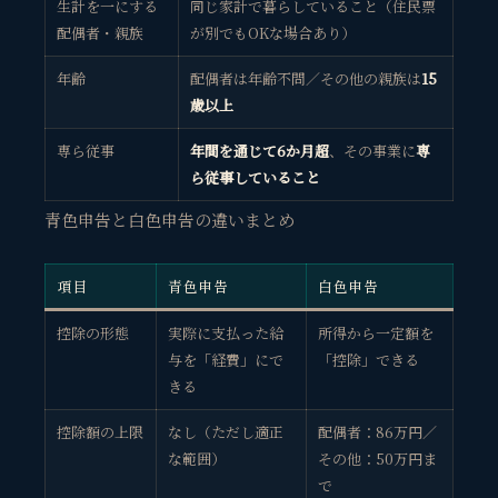
生計を一にする
同じ家計で暮らしていること（住民票
配偶者・親族
が別でもOKな場合あり）
年齢
配偶者は年齢不問／その他の親族は
15
歳以上
専ら従事
年間を通じて6か月超
、その事業に
専
ら従事していること
青色申告と白色申告の違いまとめ
項目
青色申告
白色申告
控除の形態
実際に支払った給
所得から一定額を
与を「経費」にで
「控除」できる
きる
控除額の上限
なし（ただし適正
配偶者：86万円／
な範囲）
その他：50万円ま
で