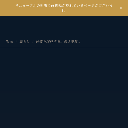
リニューアルの影響で画像幅が崩れているページがございま
kanseian
す。
土とデジタルの間で未来を耕す
Home
/
暮らし
/
経費を理解する。個人事業主の節税対策とは？