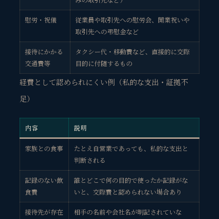
慰労・祝儀
従業員や取引先への慰労会、開業祝いや
取引先への弔慰金など
接待にかかる
タクシー代・移動費など、直接的に交際
交通費等
目的に付随するもの
経費として認められにくい例（私的な支出・証拠不
足）
内容
説明
家族との食事
たとえ自営業であっても、私的な支出と
判断される
記録のない飲
誰とどこで何の目的で使ったか記録がな
食費
いと、交際費と認められない場合あり
接待先が存在
相手の名前や会社名が明記されていな