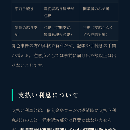
事前手続き
専従者給与届出が
開業届のみで可
必要
実際の給与支
必要（定期支給、
不要（支給しなく
給
帳簿管理も必要）
ても控除対象）
青色申告の方が柔軟で有利だが、記帳や手続きの手間
が増える。注意点としては事前に届け出た額以上は出
せないことです。
支払い利息について
支払い利息とは、借入金やローンの返済時に支払う利
観省庵 相談窓口
息部分のこと。
元本返済部分は経費にはなりません
観
BUSINESS CONSULTING
が、
利息部分は事業に関連していれば経費に計上でき