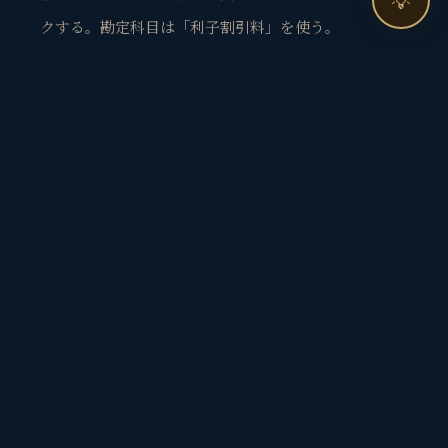
💡
クする。勘定科目は「利子割引料」を使う。
利子割引料に含まれるもの
経費計上の
項目
内容・例
備考
可否
銀行借入の利
事業資金のた
◎
「支払利息」
息
めの借入に対
として経費計
して支払う利
上
息
手形の割引料
手形を期日前
◎
「割引料」と
（割引手形）
に金融機関に
して処理
持ち込んで現
金化した際の