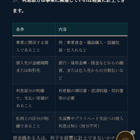
ます。
個人事業主・経営者・マーケターの方へ。
売上・集客・ブランドの悩みをお聞きします。
📈 利益を増やしたい
条件
内容
❤️ ファンを増やしたい
事業に関係する借
例：事業資金・備品購入・店舗改
入であること
装・仕入れなど
🔍 現状サイトを分析したい
借入先が金融機関
銀行・信用金庫・国金などからの融
🤝 コンサルティングって？
または取引先
資、または仕入先からの分割払いな
🧭 個人コーチングとは？
ど
利息部分が明確
利息額の領収書・返済明細・契約書
で、支払い実績が
等が必要
あること
私用との区分が明
生活費やプライベート支出への借入
お問い合わせ
確であること
利息はNG（按分不可）
借金画ある人は、利子を経費に計上できないかチェッ