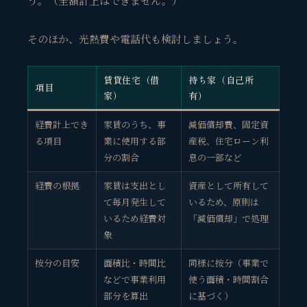
う。（全額計上はできません。）
そのほか、光熱費や電話代も検討しましょう。
賃貸住宅（借
持ち家（自己所
項目
家）
有）
経費計上でき
家賃のうち、事
減価償却費、固定資
る項目
業に使用する部
産税、住宅ローン利
分の割合
息の一部など
経費の根拠
家賃は支出とし
資産として所有して
て毎月発生して
いるため、原則は
いるため経費対
「減価償却」で処理
象
按分の目安
面積比・時間比
同様に按分（事業で
などで事業利用
使う面積・時間割合
部分を算出
に基づく）