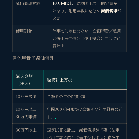
減価償却対象
10万円以上
：原則として「固定資産」
となり、耐用年数に応じて
減価償却
が
必要
使用割合
仕事でしか使わない→全額経費／私用
と併用→**按分（使用割合）**して経
費計上
青色申告の減価償却
購入金額
経費計上方法
（税込）
10万円未満
全額その年の経費に計上
10万円以上
年間300万円までは全額その年の経費に計
30万円未満
1
上。
30万円以上
固定試算に計上。減価償却が必要（法定
耐用年数に応じて毎年少しずつ）青色申