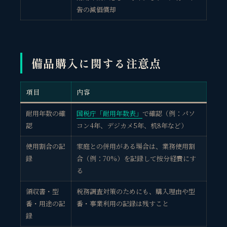
告の減価償却
備品購入に関する注意点
項目
内容
耐用年数の確
国税庁「耐用年数表」
で確認（例：パソ
認
コン4年、デジカメ5年、机8年など）
使用割合の記
家庭との併用がある場合は、業務使用割
録
合（例：70%）を記録して按分経費にす
る
領収書・型
税務調査対策のためにも、購入理由や型
番・用途の記
番・事業利用の記録は残すこと
録