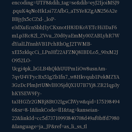
encoding=UTF8&dib_tag=se&dib=eyJ2IjoiMSJ9
.pquK4qNoHkLsi7ZAfbG_aTSYeKZgAN256A2e
BBjyJx5cCZxl-_loP-
e3dXuEcnSbbJ1yCKxnotH83DKoVETcHi3DaF6
mLp3Rc82l_ZVvu_Z0d0yaEmMy00ZABLyhR7W
dYialLlYnnhVB1PchRhOgJ2TWMB-
xEI5zklqcCi_LPnHf22AFZNQ8IBDLo5_90xM2J
O952LO-
Ucgi4pk_bGLB4hQkhUUPm1iOw8usnAm-
7qvU4VPycRx51gZb1fn7_w8Hkvqub1PekMZYA
3GzDcPlmJrtUNvlHOSjdQX1U7B7Yj8.ZR21qp3y
hKYSEW9Fy-
ta3HGZr2GNRj8BtO2IgsClWyw&qid=175198494
6&sr=8-1&linkCode=ll1&tag=kanseian-
22&linkId=cc5d73710993840708d49af0bffd7980
&language=ja_JP&ref=as_li_ss_tl