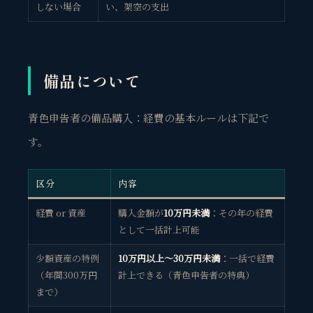
しない場合
い、架空の支出
備品について
青色申告者の備品購入：経費の基本ルールは下記で
す。
区分
内容
経費 or 資産
購入金額が
10万円未満
：その年の経費
として一括計上可能
少額資産の特例
10万円以上～30万円未満
：一括で経費
（年間300万円
計上できる（青色申告者の特典）
まで）