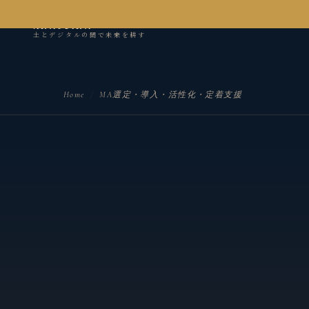
kanseian
土とデジタルの間で未来を耕す
Home
/
MA選定・導入・活性化・定着支援