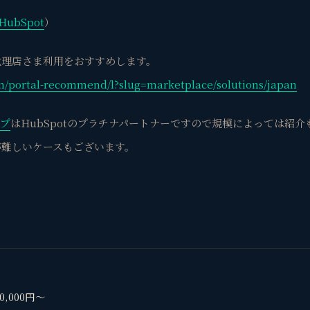
HubSpot
）
代理店さま利用をおすすめします。
om/portal-recommend/l?slug=marketplace/solutions/japan
ープ
はHubSpotのプラチナパートナーですので規模によっては紹介
が難しいケースもございます。
00,000円〜