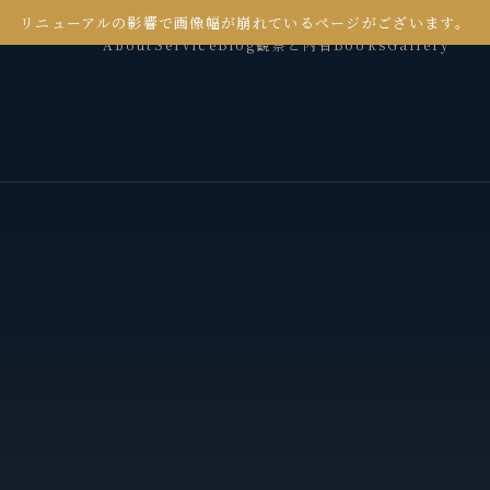
リニューアルの影響で画像幅が崩れているページがございます。
About
Service
Blog
観察と内省
Books
Gallery