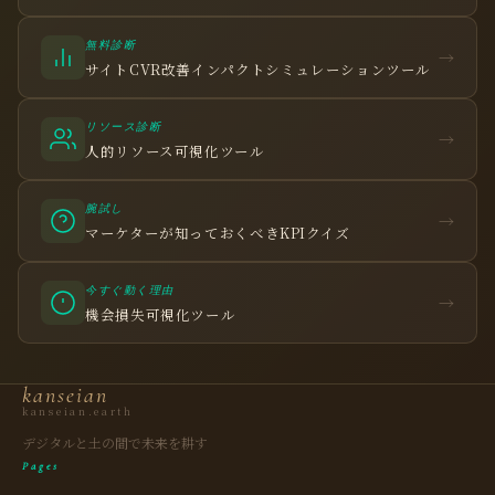
無料診断
→
サイトCVR改善インパクトシミュレーションツール
リソース診断
→
人的リソース可視化ツール
腕試し
→
マーケターが知っておくべきKPIクイズ
今すぐ動く理由
観省庵 相談窓口
→
観
機会損失可視化ツール
BUSINESS CONSULTING
個人事業主・経営者・マーケターの方へ。
kanseian
売上・集客・ブランドの悩みをお聞きします。
kanseian.earth
📈 利益を増やしたい
デジタルと土の間で未来を耕す
Pages
❤️ ファンを増やしたい