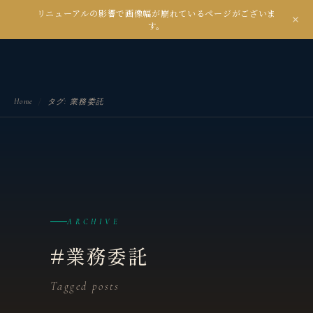
リニューアルの影響で画像幅が崩れているページがございま
kanseian
す。
土とデジタルの間で未来を耕す
Home
/
タグ: 業務委託
ARCHIVE
#業務委託
Tagged posts