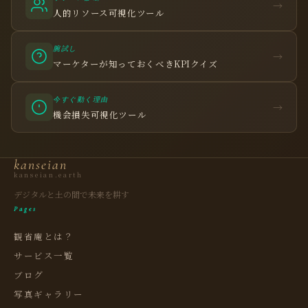
→
人的リソース可視化ツール
腕試し
→
マーケターが知っておくべきKPIクイズ
今すぐ動く理由
観省庵 相談窓口
→
観
機会損失可視化ツール
BUSINESS CONSULTING
個人事業主・経営者・マーケターの方へ。
kanseian
売上・集客・ブランドの悩みをお聞きします。
kanseian.earth
📈 利益を増やしたい
デジタルと土の間で未来を耕す
Pages
❤️ ファンを増やしたい
観省庵とは？
🔍 現状サイトを分析したい
サービス一覧
🤝 コンサルティングって？
ブログ
🧭 個人コーチングとは？
写真ギャラリー