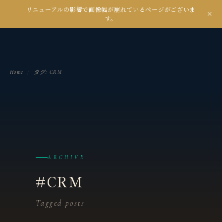
リニューアルの影響で画像幅が崩れているページがございま
kanseian
す。
土とデジタルの間で未来を耕す
Home
/
タグ: CRM
ARCHIVE
#CRM
Tagged posts