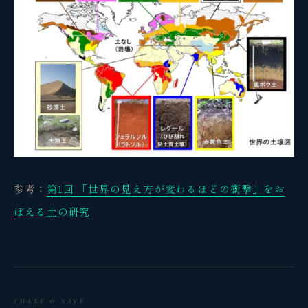
観省庵 相談窓口
観
BUSINESS CONSULTING
参考：
第1回 「世界の見え方が変わるほどの衝撃」をお
個人事業主・経営者・マーケターの方へ。
ぼえる土の研究
売上・集客・ブランドの悩みをお聞きします。
📈 利益を増やしたい
❤️ ファンを増やしたい
🔍 現状サイトを分析したい
SHARE & SAVE