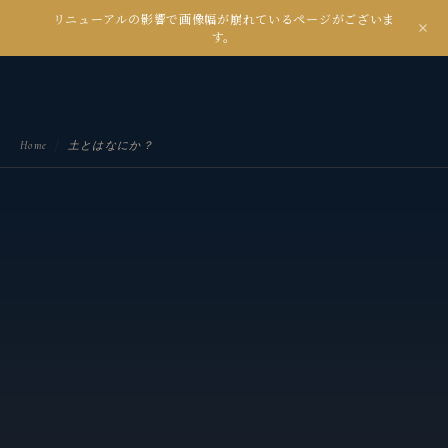
リニューアルの影響で画像幅が崩れているページがございま
kanseian
す。
土とデジタルの間で未来を耕す
Home
/
土とはなにか？