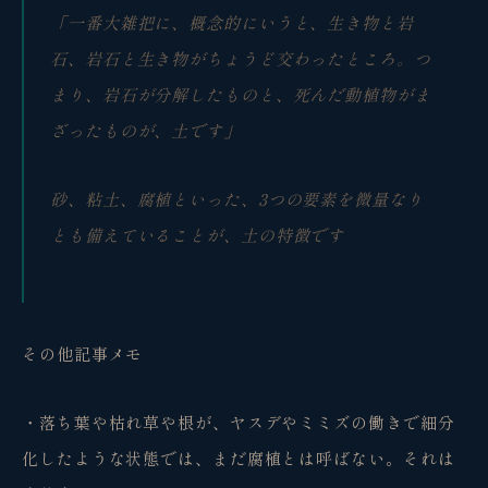
「一番大雑把に、概念的にいうと、生き物と岩
石、岩石と生き物がちょうど交わったところ。つ
まり、岩石が分解したものと、死んだ動植物がま
ざったものが、土です」
砂、粘土、腐植といった、3つの要素を微量なり
とも備えていることが、土の特徴です
その他記事メモ
・落ち葉や枯れ草や根が、ヤスデやミミズの働きで細分
化したような状態では、まだ腐植とは呼ばない。それは