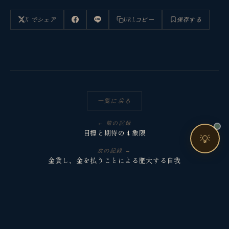
🤝 コンサルティングって？
X でシェア
URLコピー
保存する
🧭 個人コーチングとは？
一覧に戻る
お問い合わせ
← 前の記録
目標と期待の４象限
💡
次の記録 →
金貸し、金を払うことによる肥大する自我