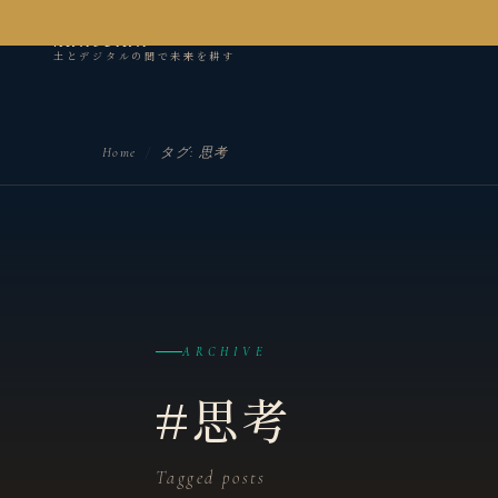
kanseian
土とデジタルの間で未来を耕す
Home
/
タグ: 思考
ARCHIVE
#思考
Tagged posts