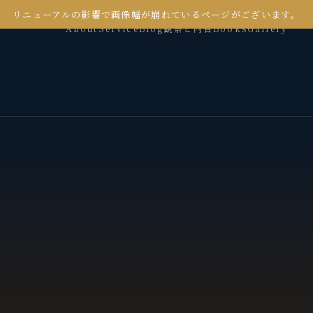
リニューアルの影響で画像幅が崩れているページがございます。
About
Service
Blog
観察と内省
Books
Gallery