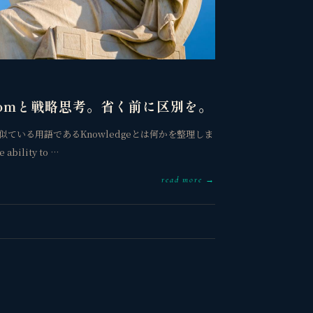
domと戦略思考。省く前に区別を。
似ている用語であるKnowledgeとは何かを整理しま
bility to …
read more →