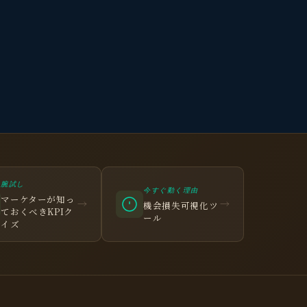
観省庵 相談窓口
観
BUSINESS CONSULTING
腕試し
今すぐ動く理由
マーケターが知っ
→
→
機会損失可視化ツ
個人事業主・経営者・マーケターの方へ。
ておくべきKPIク
ール
イズ
売上・集客・ブランドの悩みをお聞きします。
📈 利益を増やしたい
❤️ ファンを増やしたい
🔍 現状サイトを分析したい