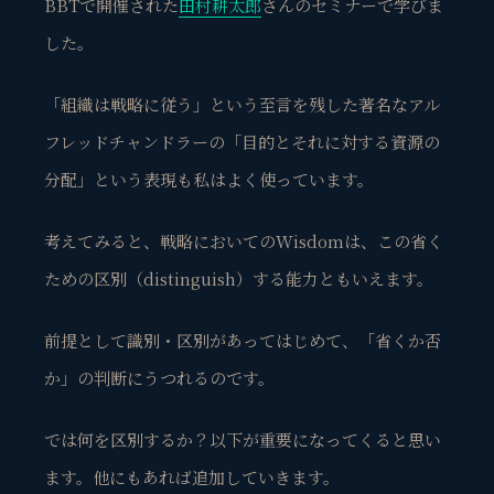
BBTで開催された
田村耕太郎
さんのセミナーで学びま
した。
「組織は戦略に従う」という至言を残した著名なアル
フレッドチャンドラーの「
目的とそれに対する資源の
分配
」という表現も私はよく使っています。
考えてみると、戦略においてのWisdomは、この省く
ための
区別（distinguish）
する
能力
ともいえます。
前提として
識別・区別があってはじめて、「省くか否
か」の判断にうつれる
のです。
では何を区別するか？以下が重要になってくると思い
ます。他にもあれば追加していきます。