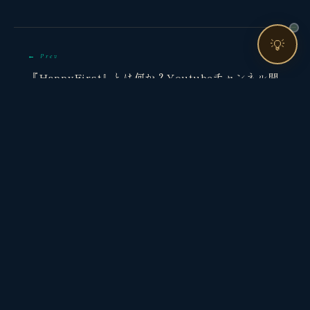
お問い合わせ
💡
← Prev
『HappyFirst』とは何か？Youtubeチャンネル開
設！
Next →
【メモあり】自然に還ろうセミナーに参加してきま
した
リスト
思考
戦略