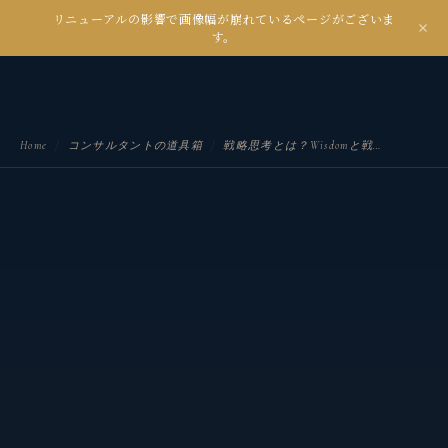
リニューアルの影響で画像幅が崩れているページがございま
kanseian
す。
土とデジタルの間で未来を耕す
Home
/
コンサルタントの道具箱
/
戦略思考とは？Wisdomと戦略思考。省く前に区別を。