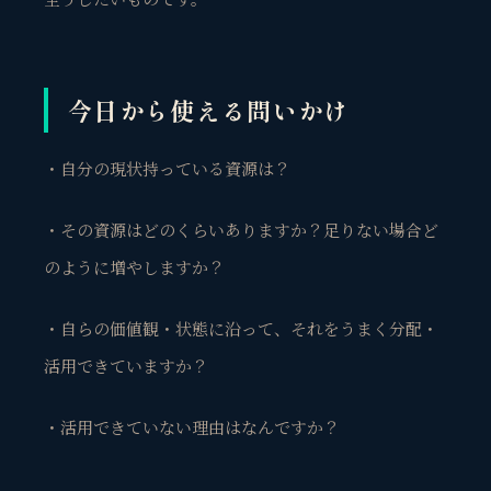
観省庵 相談窓口
観
BUSINESS CONSULTING
今日から使える問いかけ
個人事業主・経営者・マーケターの方へ。
売上・集客・ブランドの悩みをお聞きします。
・自分の現状持っている資源は？
📈 利益を増やしたい
❤️ ファンを増やしたい
・その資源はどのくらいありますか？足りない場合ど
🔍 現状サイトを分析したい
のように増やしますか？
🤝 コンサルティングって？
🧭 個人コーチングとは？
・自らの価値観・状態に沿って、それをうまく分配・
活用できていますか？
・活用できていない理由はなんですか？