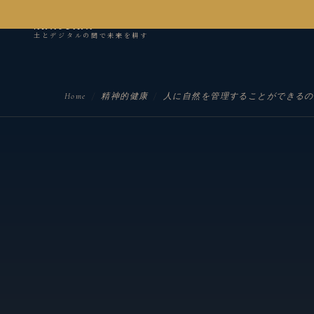
kanseian
土とデジタルの間で未来を耕す
Home
/
精神的健康
/