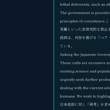
lethal deterrents, such as a
The government is prioritiz
principles of coexi
気柵といった非致死的な抑止
政府は、共存を掲げる「ベア
ている。
Asking the Japanese Govern
These culls are excessive and
existing science and popula
urgently seek further profes
dealing with the current sit
humans. We wish to highlig
日本政府に対し「再考」を求