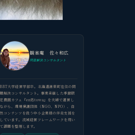
観省庵 佐々和広
問題解決コンサルタント
BBT大学経営学部卒。北海道清里町在住の問
題解決コンサルタント。事業承継した季節限
定農園カフェ『en処towa』を夫婦で運営し
ながら、環境保護団体（NGO、NPO）、自
然コンテンツを扱う中小企業様の伴走支援を
しています。流域経営フレームワークを用い
て課題を整理します。