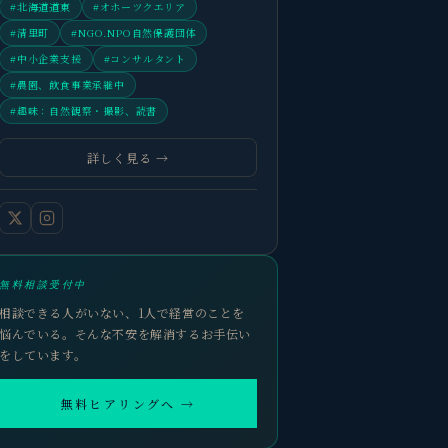
#北海道道東
#オホーツクエリア
#清里町
#NGO.NPO自然保護団体
#中小企業支援
#コンサルタント
#農園、飲食事業承継中
#趣味：自然観察・撮影、読書
詳しく見る →
無料相談受付中
相談できる人がいない、1人で経営のことを
悩んでいる。そんな不安を解消するお手伝い
をしています。
無料ヒアリングへ →