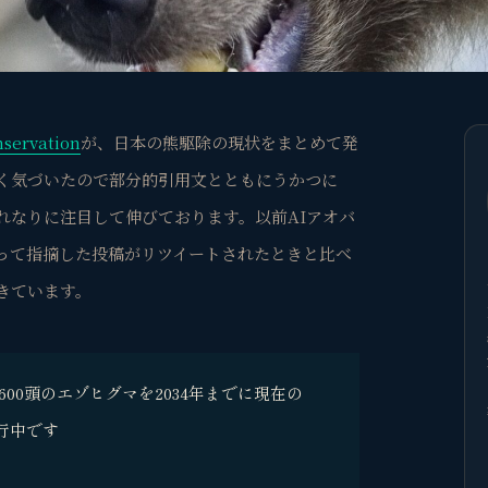
rvation
が、日本の熊駆除の現状をまとめて発
く気づいたので部分的引用文とともにうかつに
れなりに注目して伸びております。以前AIアオバ
って指摘した投稿がリツイートされたときと比べ
きています。
600頭のエゾヒグマを2034年までに現在の
行中です