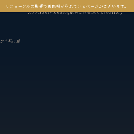
リニューアルの影響で画像幅が崩れているページがございます。
About
Service
Blog
観察と内省
Books
Gallery
人に自然を管理することができるのか？私に起きたクマ問題のSNSの反応を材料に考える