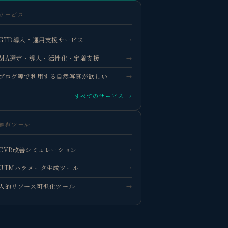
サービス
GTD導入・運用支援サービス
→
MA選定・導入・活性化・定着支援
→
ブログ等で利用する自然写真が欲しい
→
すべてのサービス →
無料ツール
CVR改善シミュレーション
→
UTMパラメータ生成ツール
→
人的リソース可視化ツール
→