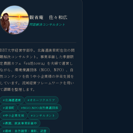
観省庵 佐々和広
問題解決コンサルタント
BBT大学経営学部卒。北海道清里町在住の問
題解決コンサルタント。事業承継した季節限
定農園カフェ『en処towa』を夫婦で運営し
ながら、環境保護団体（NGO、NPO）、自
然コンテンツを扱う中小企業様の伴走支援を
しています。流域経営フレームワークを用い
て課題を整理します。
#北海道道東
#オホーツクエリア
#清里町
#NGO.NPO自然保護団体
#中小企業支援
#コンサルタント
#農園、飲食事業承継中
#趣味：自然観察・撮影、読書