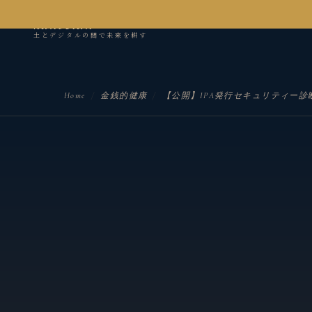
kanseian
土とデジタルの間で未来を耕す
Home
/
金銭的健康
/