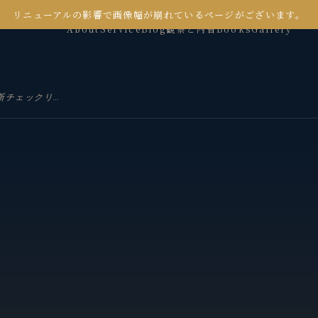
リニューアルの影響で画像幅が崩れているページがございます。
About
Service
Blog
観察と内省
Books
Gallery
【公開】IPA発行セキュリティー診断チェックリストをスプレッドシートで無料公開