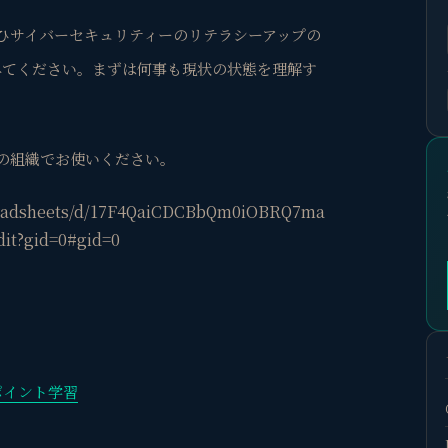
ひサイバーセキュリティーのリテラシーアップの
みてください。まずは何事も現状の状態を理解す
の組織でお使いください。
preadsheets/d/17F4QaiCDCBbQm0iOBRQ7ma
it?gid=0#gid=0
ポイント学習