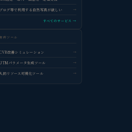
ブログ等で利用する自然写真が欲しい
→
すべてのサービス →
無料ツール
観省庵 相談窓口
観
BUSINESS CONSULTING
CVR改善シミュレーション
→
個人事業主・経営者・マーケターの方へ。
UTMパラメータ生成ツール
→
売上・集客・ブランドの悩みをお聞きします。
人的リソース可視化ツール
→
📈 利益を増やしたい
❤️ ファンを増やしたい
🔍 現状サイトを分析したい
🤝 コンサルティングって？
🧭 個人コーチングとは？