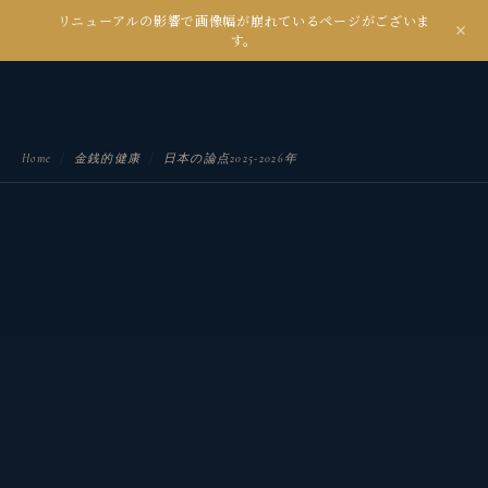
リニューアルの影響で画像幅が崩れているページがございま
kanseian
す。
土とデジタルの間で未来を耕す
Home
/
金銭的健康
/
日本の論点2025-2026年