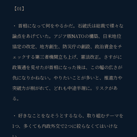
【01】
・ 首相になって何をやるかだ。石破氏は総裁で様々な
論点をあげていた。アジア版NATOの構築、日米地位
協定の改定、地方創生、防災庁の創設、政治資金をチ
ェックする第三者機関立ち上げ、憲法改正。さすがに
政策通を見せたが首相になった後は、この幅の広さが
仇になりかねない。やりたいことが多いと、推進力や
突破力が削がれて、どれも中途半端に。リスクがあ
る。
・ 好きなことをなそうとするなら、取り組むテーマを
1つ、多くても内政外交で2つに絞らなくてはいけな
い。