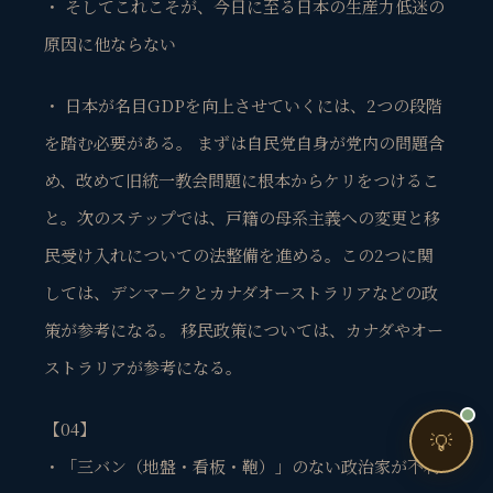
・ そしてこれこそが、今日に至る日本の生産力低迷の
売上・集客・ブランドの悩みをお聞きします。
原因に他ならない
📈 利益を増やしたい
❤️ ファンを増やしたい
・ 日本が名目GDPを向上させていくには、2つの段階
🔍 現状サイトを分析したい
を踏む必要がある。 まずは自民党自身が党内の問題含
🤝 コンサルティングって？
め、改めて旧統一教会問題に根本からケリをつけるこ
🧭 個人コーチングとは？
と。次のステップでは、戸籍の母系主義への変更と移
民受け入れについての法整備を進める。この2つに関
しては、デンマークとカナダオーストラリアなどの政
策が参考になる。 移民政策については、カナダやオー
ストラリアが参考になる。
お問い合わせ
【04】
💡
・「三バン（地盤・看板・鞄）」のない政治家が不利