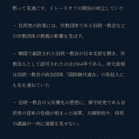
黙って見過ごす、トレードオフの関係が成立していた
・ 自民党の政策には、宗教団体である旧統一教会など
の宗教団体の教義が影響を及ぼす。
・ 韓国で創設された旧統一教会が日本支部を聞き、宗
教法人として認可されたのは1964年である。岸元首相
は旧統一教会の政治団体「国際勝共連合」の発起人に
も名を連ねていた
・ 旧統一教会の父系優先の思想に、保守政党である自
民党の従来の性格が相まった結果、夫婦別姓や、移民
観省庵 相談窓口
観
BUSINESS CONSULTING
の議論が一向に進展を見せない。
個人事業主・経営者・マーケターの方へ。