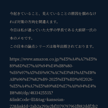
今起きていること、見えていることの原因を掴めなけ
れば対策の方向を間違えます。
今日は私が通っていた大学の学長である大前研一氏の
本のメモです。
この日本の論点シリーズは毎年出版されております。
https://www.amazon.co.jp/%E5%A4%A7%E5%
89%8D%E7%A0%94%E4%B8%80-
%E6%97%A5%E6%9C%AC%E3%81%AE%E8%
AB%96%E7%82%B9-2025%EF%BD%9E2026-
%E5%A4%A7%E5%89%8D%E7%A0%94%E4%
B8%80/dp/483342553X?
&linkCode=ll1&tag=kanseian-
22&linkId=2ab2a293e2bf3379797961f882ddf2b2