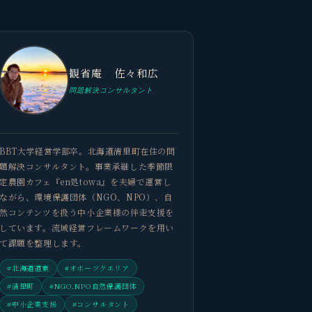
観省庵 佐々和広
問題解決コンサルタント
BBT大学経営学部卒。北海道清里町在住の問
題解決コンサルタント。事業承継した季節限
定農園カフェ『en処towa』を夫婦で運営し
ながら、環境保護団体（NGO、NPO）、自
然コンテンツを扱う中小企業様の伴走支援を
しています。流域経営フレームワークを用い
て課題を整理します。
#北海道道東
#オホーツクエリア
#清里町
#NGO.NPO自然保護団体
#中小企業支援
#コンサルタント