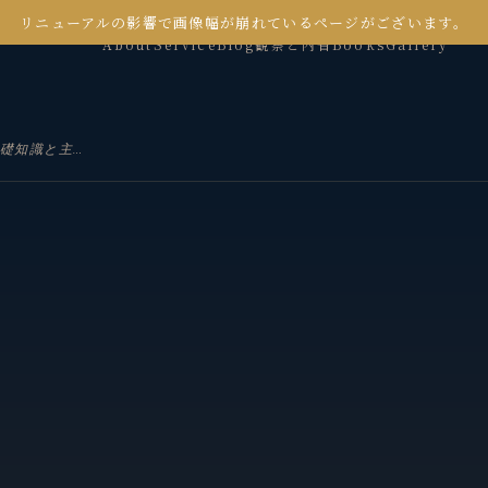
リニューアルの影響で画像幅が崩れているページがございます。
About
Service
Blog
観察と内省
Books
Gallery
経済指標とは？初心者にもわかる基礎知識と主要指標の見方