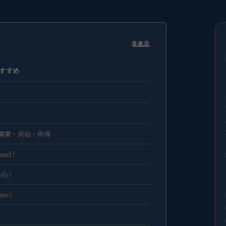
非表示
すすめ
需要・供給・所得
and）
ply）
ome）