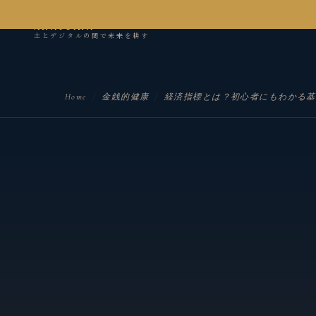
kanseian
土とデジタルの間で未来を耕す
Home
/
金銭的健康
/