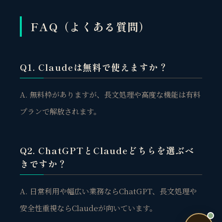
個人事業主・経営者・マーケターの方へ。
FAQ（よくある質問）
売上・集客・ブランドの悩みをお聞きします。
📈 利益を増やしたい
Q1. Claudeは無料で使えますか？
❤️ ファンを増やしたい
🔍 現状サイトを分析したい
A. 無料枠がありますが、長文処理や高度な機能は有料
🤝 コンサルティングって？
プランで解放されます。
🧭 個人コーチングとは？
Q2. ChatGPTとClaudeどちらを選ぶべ
きですか？
A. 日常利用や幅広い業務ならChatGPT、長文処理や
お問い合わせ
安全性重視ならClaudeが向いています。