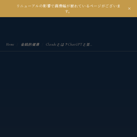
リニューアルの影響で画像幅が崩れているページがございま
kanseian
す。
土とデジタルの間で未来を耕す
Home
/
金銭的健康
/
Claudeとは？ChatGPTと並ぶAIチャットの特徴・使い方・活用法を解説