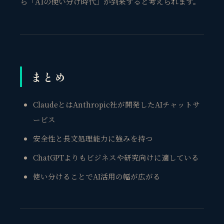
ら「AIの使い分け時代」が到来すると考えられます。
まとめ
ClaudeとはAnthropic社が開発したAIチャットサ
ービス
安全性と長文処理能力に強みを持つ
ChatGPTよりもビジネスや研究向けに適している
使い分けることでAI活用の幅が広がる
観省庵 相談窓口
観
BUSINESS CONSULTING