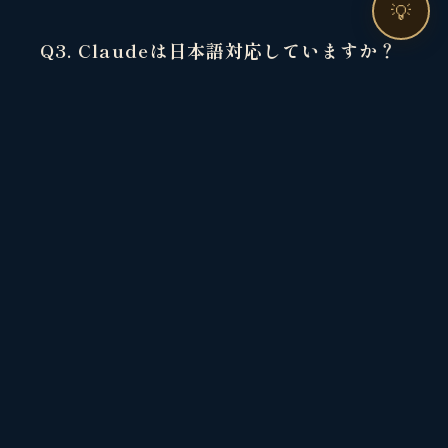
💡
Q3. Claudeは日本語対応していますか？
A. はい、可能です。ただし英語の方が精度が高い傾向
にあります。
次のステップ
まずはChatGPTとClaudeを両方試し、自分のニーズ
に合ったAIを見つけてみましょう。