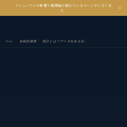
リニューアルの影響で画像幅が崩れているページがございま
kanseian
す。
土とデジタルの間で未来を耕す
Home
/
金銭的健康
/
統計とは？データ社会を読み解くための“ものの見方”を解説