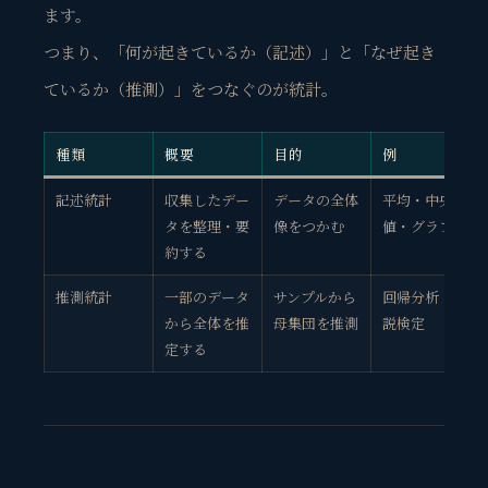
ます。
つまり、「何が起きているか（記述）」と「なぜ起き
ているか（推測）」をつなぐのが統計。
種類
概要
目的
例
記述統計
収集したデー
データの全体
平均・中央
タを整理・要
像をつかむ
値・グラフ
約する
推測統計
一部のデータ
サンプルから
回帰分析・仮
から全体を推
母集団を推測
説検定
定する