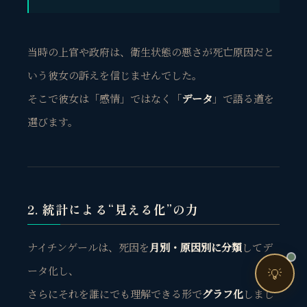
売上・集客・ブランドの悩みをお聞きします。
📈 利益を増やしたい
当時の上官や政府は、衛生状態の悪さが死亡原因だと
❤️ ファンを増やしたい
いう彼女の訴えを信じませんでした。
🔍 現状サイトを分析したい
そこで彼女は「感情」ではなく「
データ
」で語る道を
🤝 コンサルティングって？
選びます。
🧭 個人コーチングとは？
2. 統計による“見える化”の力
お問い合わせ
ナイチンゲールは、死因を
月別・原因別に分類
してデ
ータ化し、
💡
さらにそれを誰にでも理解できる形で
グラフ化
しまし