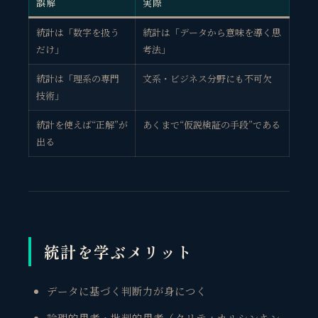
誤解
実際
統計は「数字を扱う
統計は「データから意味を導く思
だけ」
考法」
統計は「理系の専門
文系・ビジネス分野にも不可欠
技術」
統計を使えば“正解”が
あくまで“仮説検証の手段”である
出る
統計を学ぶメリット
データに基づく判断力が身につく
論理的思考・批判的思考（クリティカルシンキン