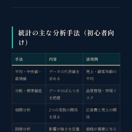
統計の主な分析手法（初心者向
け）
手法
内容
活用例
平均・中央値・
データの代表値を
売上・顧客年齢の
最頻値
求める
平均
分散・標準偏差
データのばらつき
品質管理・市場リ
を把握
スク
相関分析
2つの変数の関係
広告費と売上の関
を見る
係
回帰分析
影響の強さを定量
価格が需要に与え