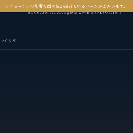
リニューアルの影響で画像幅が崩れているページがございます。
About
Service
Blog
観察と内省
Books
Gallery
つくり方