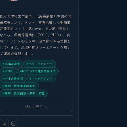
BBT大学経営学部卒。北海道清里町在住の問
題解決コンサルタント。事業承継した季節限
定農園カフェ『en処towa』を夫婦で運営し
ながら、環境保護団体（NGO、NPO）、自
然コンテンツを扱う中小企業様の伴走支援を
しています。流域経営フレームワークを用い
て課題を整理します。
#北海道道東
#オホーツクエリア
#清里町
#NGO.NPO自然保護団体
#中小企業支援
#コンサルタント
#農園、飲食事業承継中
#趣味：自然観察・撮影、読書
詳しく見る →