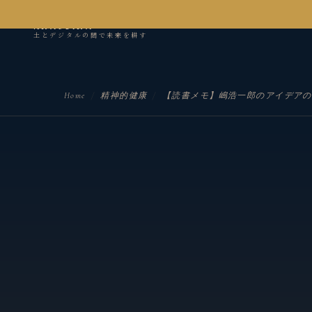
kanseian
土とデジタルの間で未来を耕す
Home
/
精神的健康
/
【読書メモ】嶋浩一郎のアイデアの