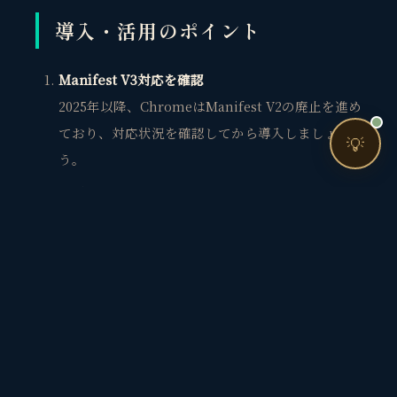
導入・活用のポイント
Manifest V3対応を確認
お問い合わせ
2025年以降、ChromeはManifest V2の廃止を進め
ており、対応状況を確認してから導入しましょ
💡
う。
必要なときだけ有効化
多数の拡張を同時使用するとブラウザが重くなる
ため、必要なときにオンにする運用がおすすめ。
複数ツールを組み合わせる
例えば「Detailed SEO Extension」でページ解析
し、「Keyword Surfer」でキーワード調査、
「Check My Links」でリンク最適化を行うと効果
的です。