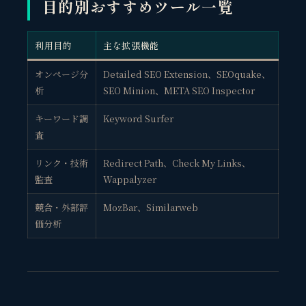
目的別おすすめツール一覧
利用目的
主な拡張機能
オンページ分
Detailed SEO Extension、SEOquake、
観省庵 相談窓口
析
SEO Minion、META SEO Inspector
観
BUSINESS CONSULTING
キーワード調
Keyword Surfer
個人事業主・経営者・マーケターの方へ。
査
売上・集客・ブランドの悩みをお聞きします。
リンク・技術
Redirect Path、Check My Links、
📈 利益を増やしたい
監査
Wappalyzer
❤️ ファンを増やしたい
競合・外部評
MozBar、Similarweb
🔍 現状サイトを分析したい
価分析
🤝 コンサルティングって？
🧭 個人コーチングとは？