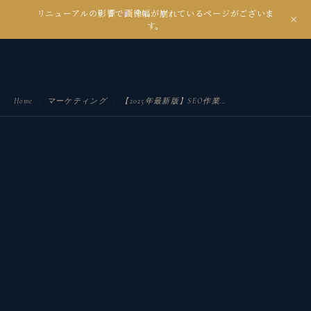
リニューアルの影響で画像幅が崩れているページがございま
kanseian
す。
土とデジタルの間で未来を耕す
Home
/
マーケティング
/
【2025年最新版】SEO作業が10倍はかどる！Chrome拡張ツール集