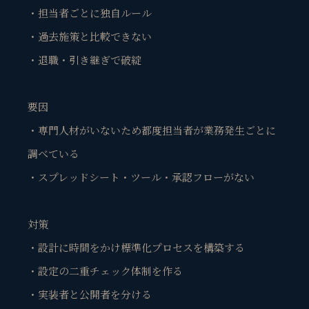
・担当者ごとに独自ルール
・過去施策と比較できない
・退職・引き継ぎで破綻
要因
・専門人材がいないため都度担当者が業務発生ごとに
調べている
・スプレッドシート・ツール・承認フローがない
対策
・設計に時間をかけ標準化プロセスを構築する
観省庵 相談窓口
観
BUSINESS CONSULTING
・設定の二重チェック体制を作る
・実装者と公開者を分ける
個人事業主・経営者・マーケターの方へ。