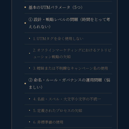
基本のUTMパラメータ（5つ）
① 設計・戦略レベルの問題（時間をとって考
えられない）
1. UTMタグを全く使用しない
2. オフラインマーケティングにおけるアトリビ
ューション戦略の欠如
3. 曖昧または不明瞭なキャンペーン名の使用
② 命名・ルール・ガバナンスの運用問題（悩
ましい）
4. 名前・スペル・大文字小文字の不統一
5. 定義されたプロセスの欠如
6. 非標準値の使用