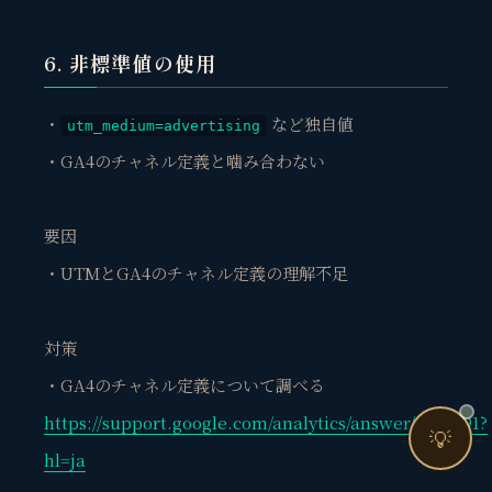
売上・集客・ブランドの悩みをお聞きします。
📈 利益を増やしたい
6. 非標準値の使用
❤️ ファンを増やしたい
・
など独自値
🔍 現状サイトを分析したい
utm_medium=advertising
・GA4のチャネル定義と噛み合わない
🤝 コンサルティングって？
🧭 個人コーチングとは？
要因
・UTMとGA4のチャネル定義の理解不足
対策
・GA4のチャネル定義について調べる
お問い合わせ
https://support.google.com/analytics/answer/9756891?
💡
hl=ja