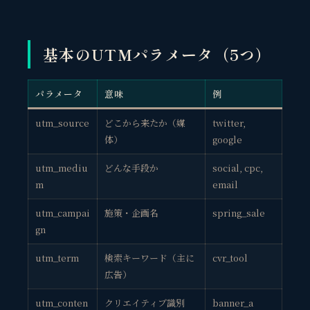
基本のUTMパラメータ（5つ）
パラメータ
意味
例
utm_source
どこから来たか（媒
twitter,
体）
google
utm_mediu
どんな手段か
social, cpc,
m
email
utm_campai
施策・企画名
spring_sale
gn
utm_term
検索キーワード（主に
cvr_tool
広告）
utm_conten
クリエイティブ識別
banner_a