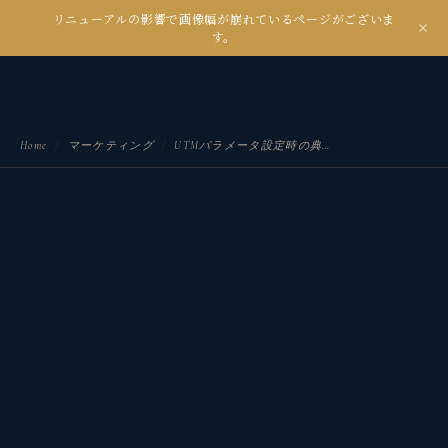
リニューアルの影響で画像幅が崩れているページがございま
kanseian
す。
土とデジタルの間で未来を耕す
Home
/
マーケティング
/
UTMパラメータ設定時の典型的な17の失敗