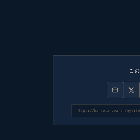
こ
https://kanseian.earth/mylife