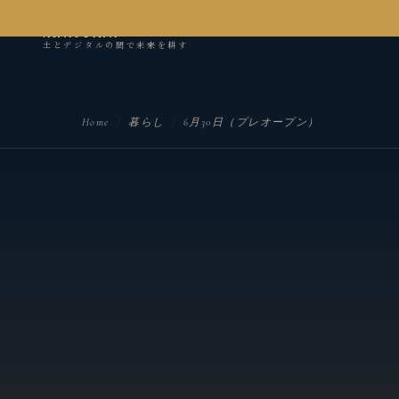
kanseian
土とデジタルの間で未来を耕す
Home
/
暮らし
/
6月30日（プレオープン）