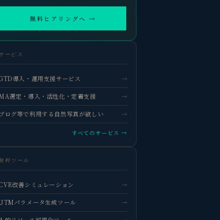
無料ヒアリングへ →
観省庵 相談窓口
観
サービス
BUSINESS CONSULTING
GTD導入・運用支援サービス
→
個人事業主・経営者・マーケターの方へ。
売上・集客・ブランドの悩みをお聞きします。
MA選定・導入・活性化・定着支援
→
📈 利益を増やしたい
ブログ等で利用する自然写真が欲しい
→
❤️ ファンを増やしたい
すべてのサービス →
🔍 現状サイトを分析したい
無料ツール
🤝 コンサルティングって？
🧭 個人コーチングとは？
CVR改善シミュレーション
→
UTMパラメータ生成ツール
→
人的リソース可視化ツール
→