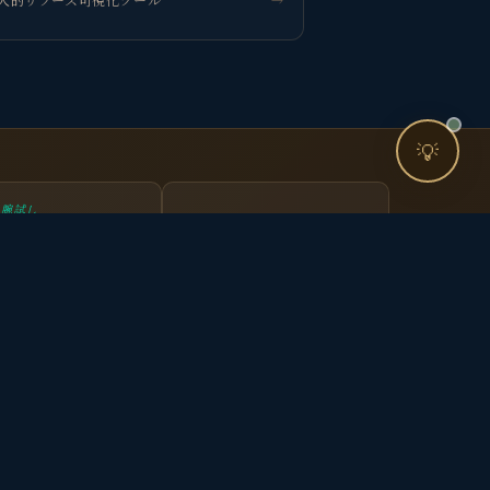
お問い合わせ
💡
腕試し
今すぐ動く理由
マーケターが知っ
→
→
機会損失可視化ツ
ておくべきKPIク
ール
イズ
Pages
Follow
観省庵とは？
X (Twitter)