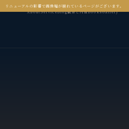
リニューアルの影響で画像幅が崩れているページがございます。
About
Service
Blog
観察と内省
Books
Gallery