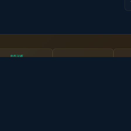
無料診断
リソース診断
サイトCVR改善イ
→
→
人的リソース可視
ンパクトシミュレ
化ツール
ーションツール