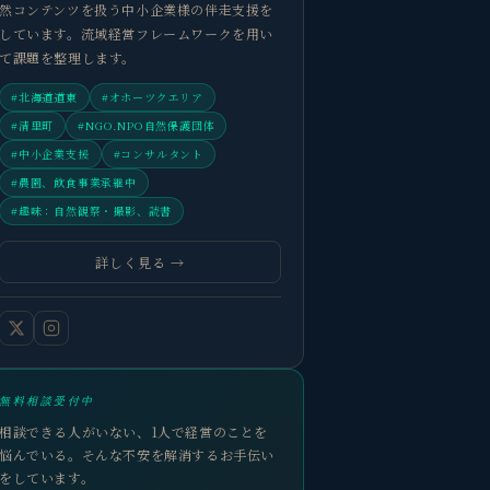
然コンテンツを扱う中小企業様の伴走支援を
しています。流域経営フレームワークを用い
て課題を整理します。
#北海道道東
#オホーツクエリア
#清里町
#NGO.NPO自然保護団体
#中小企業支援
#コンサルタント
#農園、飲食事業承継中
#趣味：自然観察・撮影、読書
詳しく見る →
無料相談受付中
相談できる人がいない、1人で経営のことを
悩んでいる。そんな不安を解消するお手伝い
をしています。