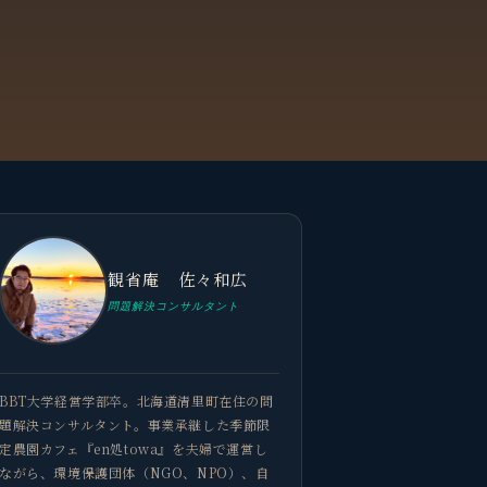
観省庵 佐々和広
問題解決コンサルタント
BBT大学経営学部卒。北海道清里町在住の問
題解決コンサルタント。事業承継した季節限
定農園カフェ『en処towa』を夫婦で運営し
ながら、環境保護団体（NGO、NPO）、自