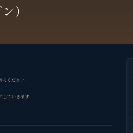
プン）
待ちください。
加していきます