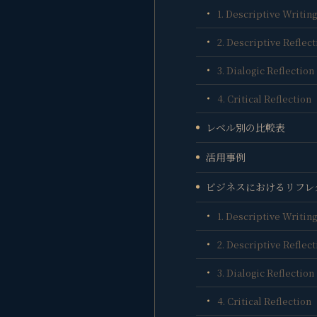
1. Descriptive Wr
2. Descriptive R
3. Dialogic Refl
4. Critical Refl
レベル別の比較表
活用事例
ビジネスにおけるリフレ
1. Descriptive Wr
2. Descriptive R
3. Dialogic Refl
4. Critical Refl