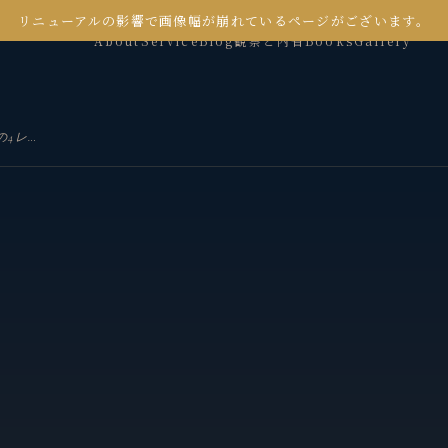
リニューアルの影響で画像幅が崩れているページがございます。
About
Service
Blog
観察と内省
Books
Gallery
Hatton & Smith（1995）のリフレクションの4レベルとは？教育実践を深めるためのフレームワーク解説