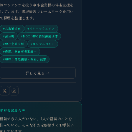
然コンテンツを扱う中小企業様の伴走支援を
しています。流域経営フレームワークを用い
て課題を整理します。
#北海道道東
#オホーツクエリア
#清里町
#NGO.NPO自然保護団体
#中小企業支援
#コンサルタント
#農園、飲食事業承継中
#趣味：自然観察・撮影、読書
詳しく見る →
無料相談受付中
相談できる人がいない、1人で経営のことを
悩んでいる。そんな不安を解消するお手伝い
をしています。