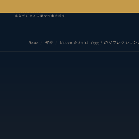
kanseian
土とデジタルの間で未来を耕す
Home
/
省察
/