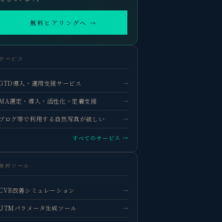
無料ヒアリングへ →
サービス
GTD導入・運用支援サービス
→
MA選定・導入・活性化・定着支援
→
ブログ等で利用する自然写真が欲しい
→
すべてのサービス →
無料ツール
CVR改善シミュレーション
→
UTMパラメータ生成ツール
→