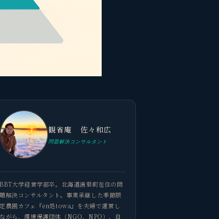
観省庵 佐々和広
問題解決コンサルタント
BBT大学経営学部卒。北海道清里町在住の問
題解決コンサルタント。事業承継した季節限
定農園カフェ『en処towa』を夫婦で運営し
ながら、環境保護団体（NGO、NPO）、自