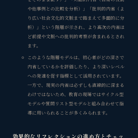
や他事例との比較を分析）」「批判的内省（よ
り広い社会文化的文脈まで踏まえて多面的に分
析）」という階層が示され、より高次の内省ほ
ど前提や文脈への批判的考察が含まれるとされ
ます。
このような階層モデルは、初心者がどの深さで
内省しているかを評価したり、より深いレベル
への発達を促す指標として活用されています。
一方で、現実の内省は必ずしも直線的に深まる
わけではないため、教育の現場ではサイクル型
モデルや質問リスト型モデルと組み合わせて指
観省庵 相談窓口
導に用いられることが多くみられます。
観
BUSINESS CONSULTING
個人事業主・経営者・マーケターの方へ。
効果的なリフレクションの進め方とチェッ