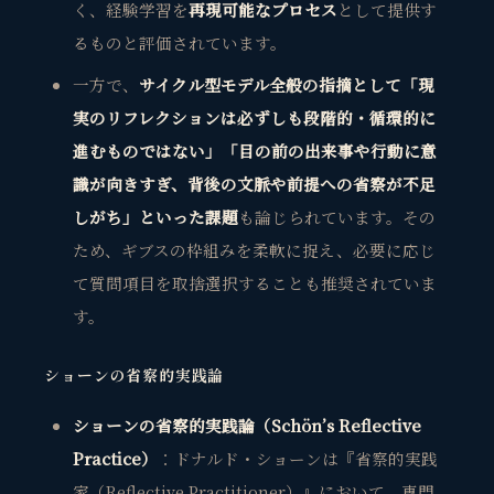
く、経験学習を
再現可能なプロセス
として提供す
るものと評価されています。
一方で、
サイクル型モデル全般の指摘として「現
実のリフレクションは必ずしも段階的・循環的に
進むものではない」「目の前の出来事や行動に意
識が向きすぎ、背後の文脈や前提への省察が不足
しがち」といった課題
も論じられています。その
ため、ギブスの枠組みを柔軟に捉え、必要に応じ
て質問項目を取捨選択することも推奨されていま
す。
ショーンの省察的実践論
ショーンの省察的実践論（Schön’s Reflective
Practice）
：ドナルド・ショーンは『省察的実践
家（Reflective Practitioner）』において、専門