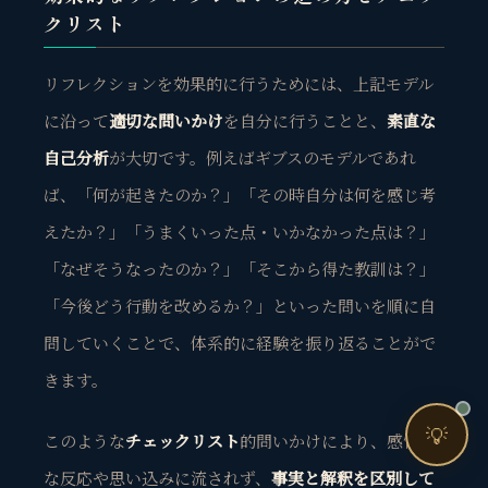
売上・集客・ブランドの悩みをお聞きします。
クリスト
📈 利益を増やしたい
リフレクションを効果的に行うためには、上記モデル
❤️ ファンを増やしたい
に沿って
適切な問いかけ
を自分に行うことと、
素直な
🔍 現状サイトを分析したい
自己分析
が大切です。例えばギブスのモデルであれ
🤝 コンサルティングって？
ば、「何が起きたのか？」「その時自分は何を感じ考
🧭 個人コーチングとは？
えたか？」「うまくいった点・いかなかった点は？」
「なぜそうなったのか？」「そこから得た教訓は？」
「今後どう行動を改めるか？」といった問いを順に自
問していくことで、体系的に経験を振り返ることがで
きます。
お問い合わせ
💡
このような
チェックリスト
的問いかけにより、感情的
な反応や思い込みに流されず、
事実と解釈を区別して