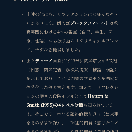
上述の他にも、リフレクションには様々なモデ
ルがあります。例えば
ブルックフィールド
は教
育実践における4つの視点（自己、学生、同
僚、理論）から振り返る「クリティカルフレン
ド」モデルを提唱しました。
また
デューイ
自身は1933年に問題解決の5段階
（困惑－問題定義－解決策提案－推論－検証）
を示しており、これは内省のプロセスを初期に
体系化した例と言えます。加えて、リフレクシ
ョンの深さの段階モデルとして
Hatton &
Smith (1995)の4レベル分類
も知られていま
す。そこでは「単なる記述的振り返り（出来事
をそのまま記録）」「記述的内省（感じたこと
をそのまま記す）」「対話的内省（自身の役割