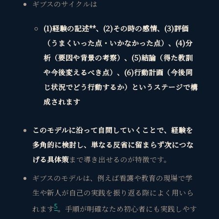
ギブスのサイクルは
(1)経験の記述**、(2)その時の感情、(3)評価
（うまくいった点・いかなかった点）、(4)分
析（要因や背景の考察）、(5)結論（得た教訓
や今後変えるべき点）、(6)行動計画（今後同
じ状況でどう行動するか）というステージで構
成さ
れます
このモデルに沿って自問していくことで、経験を
多角的に検討し、単なる反省に留まらず次につな
げる具体策
まで導き出せるのが特徴です。
ギブスのモデルは、例えば看護や教育の現場で学
生や新人が自己の実践を振り返る際によく用いら
5
れます
。手順が明確なため初心者にも実践しやす