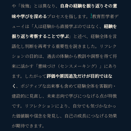
や「後悔」とは異なり、
自身の経験を振り返りその意
1
味や学びを深める
プロセスを指します。
教育哲学者デ
ューイは「人は経験から直接学ぶのではなく、
経験を
振り返り考察することで学ぶ
」
と述べ、経験全体を言
語化し判断を再考する重要性を説きました。リフレク
ションの目的は、過去の体験から教訓や洞察を得て将
来に活かす「意味づけ（センスメーキング）」にあり
ます。したがって
評価や原因追及だけが目的ではな
く
、ポジティブな出来事も含めて経験全体を客観的・
建設的に見直し、未来志向で学びにつなげる点が特徴
です。リフレクションにより、自分でも気づかなかっ
た価値観や信念を発見し、自己の成長につなげる効果
が期待できます。