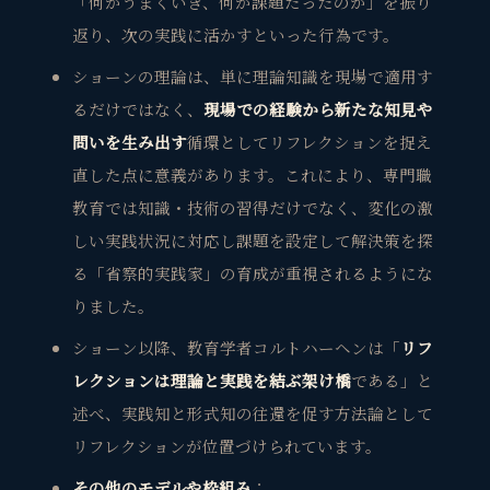
「何がうまくいき、何が課題だったのか」を振り
返り、次の実践に活かすといった行為です。
ショーンの理論は、単に理論知識を現場で適用す
るだけではなく、
現場での経験から新たな知見や
問いを生み出す
循環としてリフレクションを捉え
直した点に意義があります。これにより、専門職
教育では知識・技術の習得だけでなく、変化の激
しい実践状況に対応し課題を設定して解決策を探
る「省察的実践家」の育成が重視されるようにな
りました。
ショーン以降、教育学者コルトハーヘンは「
リフ
レクションは理論と実践を結ぶ架け橋
である」と
述べ、実践知と形式知の往還を促す方法論として
リフレクションが位置づけられています。
その他のモデルや枠組み
：