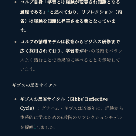
コルブ自身「学習とは経験が変容され知識となる
3
過程である」
と述べており、リフレクション（内
省）は経験を知識に昇華させる要となっていま
す。
コルブの循環モデルは教育からビジネス研修まで
広く採用されており
、学習者が
4つの段階をバラン
スよく踏むことで効果的に学べる
ことを示唆して
います。
ギブスの反省サイクル
ギブスの反省サイクル（Gibbs’ Reflective
Cycle）
：グラハム・ギブスは1988年に、経験から
体系的に学ぶための6段階のリフレクションモデル
4
を提唱
しました.