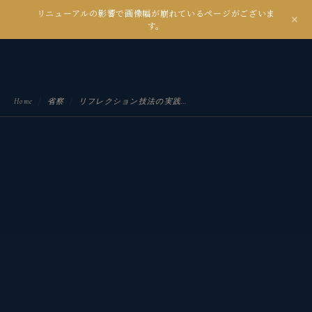
リニューアルの影響で画像幅が崩れているページがございま
kanseian
す。
土とデジタルの間で未来を耕す
Home
/
省察
/
リフレクション技法の実践と研究レビュー