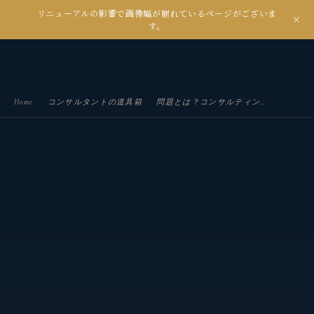
リニューアルの影響で画像幅が崩れているページがございま
kanseian
す。
土とデジタルの間で未来を耕す
Home
/
コンサルタントの道具箱
/
問題とは？コンサルティングの現場で不可欠な「問題定義」の基本