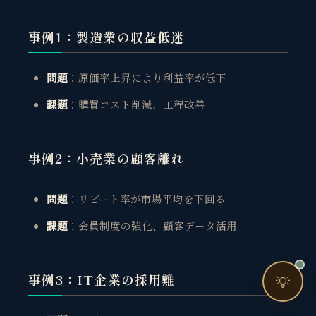
売上・集客・ブランドの悩みをお聞きします。
📈 利益を増やしたい
事例1：製造業の収益低迷
❤️ ファンを増やしたい
問題
：原価率上昇により利益率が低下
🔍 現状サイトを分析したい
課題
：購買コスト削減、工程改善
🤝 コンサルティングって？
🧭 個人コーチングとは？
事例2：小売業の顧客離れ
問題
：リピート率が市場平均を下回る
課題
：会員制度の強化、顧客データ活用
お問い合わせ
事例3：IT企業の採用難
💡