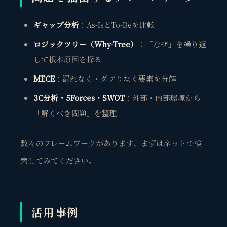
ギャップ分析
：As-IsとTo-Beを比較
ロジックツリー（Why-Tree）
：「なぜ」を繰り返
して根本原因を探る
MECE
：漏れなく・ダブりなく要素を分解
3C分析・5Forces・SWOT
：外部・内部環境から
「解くべき問題」を整理
数々のフレームワークがあります、まずはネットで検
索してみてください。
観省庵 相談窓口
観
BUSINESS CONSULTING
活用事例
個人事業主・経営者・マーケターの方へ。