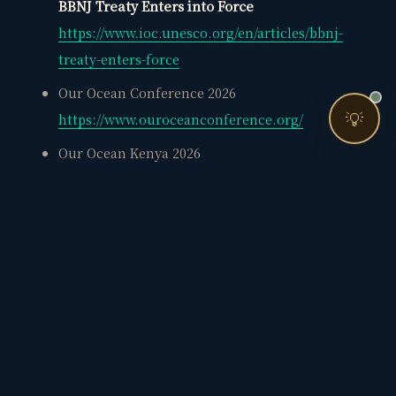
BBNJ Treaty Enters into Force
https://www.ioc.unesco.org/en/articles/bbnj-
treaty-enters-force
お問い合わせ
Our Ocean Conference 2026
💡
https://www.ouroceanconference.org/
Our Ocean Kenya 2026
https://ouroceankenya.com/
High Seas Alliance
Historic High Seas Treaty enters into force
https://highseasalliance.org/2026/01/16/historic-
high-seas-treaty-enters-into-force-launching-
a-new-era-of-global-ocean-governance/