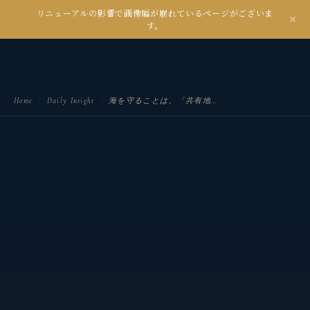
リニューアルの影響で画像幅が崩れているページがございま
kanseian
す。
土とデジタルの間で未来を耕す
Home
/
Daily Insight
/
海を守ることは、「共有地」を守ること 観省庵 Daily Insight For NGO/NPO 2026年6月18日