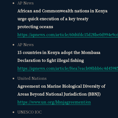
AP News
African and Commonwealth nations in Kenya
urge quick execution of a key treaty
観省庵 相談窓口
protecting oceans
観
BUSINESS CONSULTING
https://apnews.com/article/60d6fdc15d28be0d994e9c
AP News
個人事業主・経営者・マーケターの方へ。
売上・集客・ブランドの悩みをお聞きします。
15 countries in Kenya adopt the Mombasa
📈 利益を増やしたい
Declaration to fight illegal fishing
https://apnews.com/article/f6ea7eacb08bbb6c4d4598
❤️ ファンを増やしたい
United Nations
🔍 現状サイトを分析したい
Agreement on Marine Biological Diversity of
🤝 コンサルティングって？
Areas Beyond National Jurisdiction (BBNJ)
🧭 個人コーチングとは？
https://www.un.org/bbnjagreement/en
UNESCO IOC