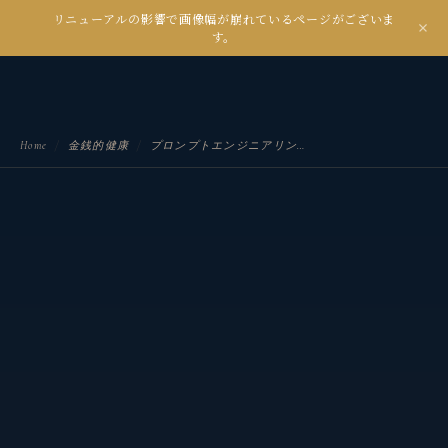
リニューアルの影響で画像幅が崩れているページがございま
kanseian
す。
土とデジタルの間で未来を耕す
Home
/
金銭的健康
/
プロンプトエンジニアリングとは？AI時代に必須のスキルと活用法