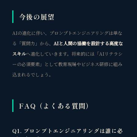
今後の展望
AIの進化に伴い、プロンプトエンジニアリングは単な
る「質問力」から、
AIと人間の協働を設計する高度な
スキル
へ進化していきます。将来的には「AIリテラシ
ーの必須要素」として教育現場やビジネス研修に組み
込まれるでしょう。
観省庵 相談窓口
FAQ（よくある質問）
観
BUSINESS CONSULTING
個人事業主・経営者・マーケターの方へ。
Q1. プロンプトエンジニアリングは誰に必
売上・集客・ブランドの悩みをお聞きします。