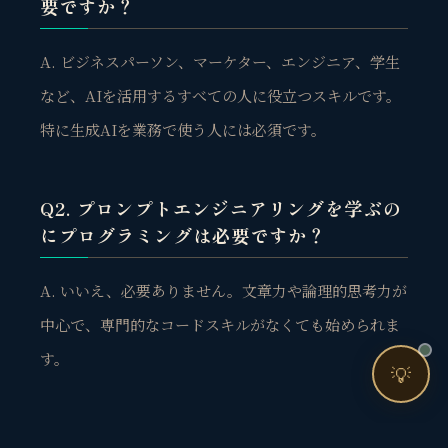
要ですか？
📈 利益を増やしたい
❤️ ファンを増やしたい
A. ビジネスパーソン、マーケター、エンジニア、学生
🔍 現状サイトを分析したい
など、AIを活用するすべての人に役立つスキルです。
🤝 コンサルティングって？
特に生成AIを業務で使う人には必須です。
🧭 個人コーチングとは？
Q2. プロンプトエンジニアリングを学ぶの
にプログラミングは必要ですか？
A. いいえ、必要ありません。文章力や論理的思考力が
中心で、専門的なコードスキルがなくても始められま
お問い合わせ
す。
💡
Q3. 初心者が最初に取り組むべき学習方法