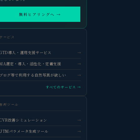
無料ヒアリングへ →
サービス
GTD導入・運用支援サービス
→
MA選定・導入・活性化・定着支援
→
ブログ等で利用する自然写真が欲しい
→
すべてのサービス →
無料ツール
CVR改善シミュレーション
→
UTMパラメータ生成ツール
→