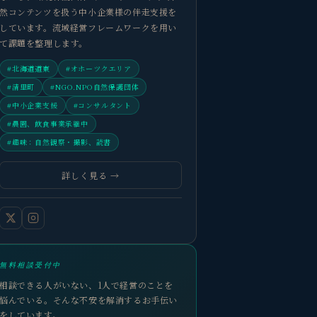
然コンテンツを扱う中小企業様の伴走支援を
しています。流域経営フレームワークを用い
て課題を整理します。
#北海道道東
#オホーツクエリア
#清里町
#NGO.NPO自然保護団体
#中小企業支援
#コンサルタント
#農園、飲食事業承継中
#趣味：自然観察・撮影、読書
詳しく見る →
無料相談受付中
相談できる人がいない、1人で経営のことを
悩んでいる。そんな不安を解消するお手伝い
をしています。