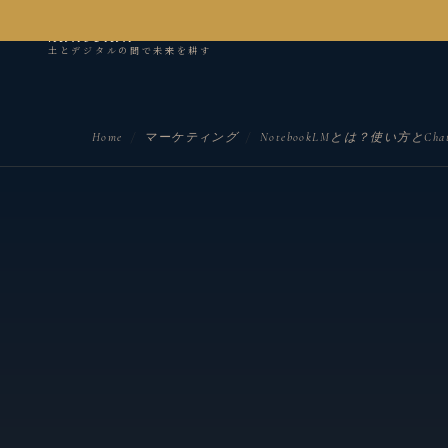
kanseian
土とデジタルの間で未来を耕す
Home
/
マーケティング
/