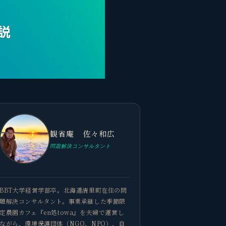
観省庵 佐々和広
問題解決コンサルタント
BBT大学経営学部卒。北海道清里町在住の問
題解決コンサルタント。事業承継した季節限
定農園カフェ『en処towa』を夫婦で運営し
ながら、環境保護団体（NGO、NPO）、自