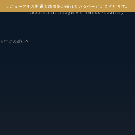
リニューアルの影響で画像幅が崩れているページがございます。
About
Service
Blog
観察と内省
Books
Gallery
NotebookLMとは？使い方とChatGPTとの違いを解説