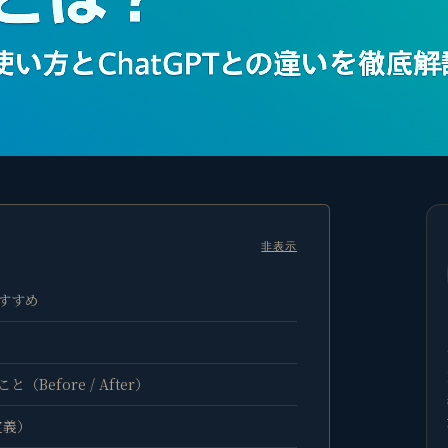
非表示
すすめ
Before / After）
定義）