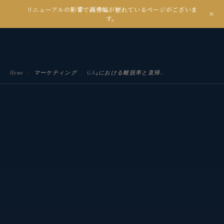
リニューアルの影響で画像幅が崩れているページがございま
kanseian
す。
土とデジタルの間で未来を耕す
Home
/
マーケティング
/
GA4における離脱率と直帰率とは？意味・違い・正しい読み方を解説