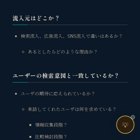
売上・集客・ブランドの悩みをお聞きします。
📈 利益を増やしたい
流入元はどこか？
❤️ ファンを増やしたい
検索流入、広告流入、SNS流入で違いはあるか？
🔍 現状サイトを分析したい
🤝 コンサルティングって？
あるとしたらどのような理由か？
🧭 個人コーチングとは？
ユーザーの検索意図と一致しているか？
ユーザの期待に応えられているか？
来訪してくれたユーザは何を求めている？
お問い合わせ
💡
情報収集段階？
比較検討段階？