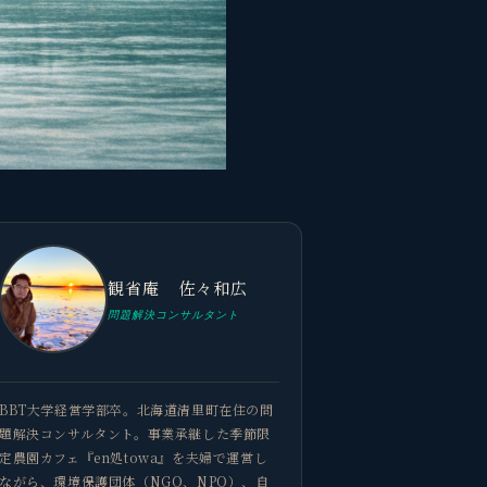
観省庵 佐々和広
問題解決コンサルタント
BBT大学経営学部卒。北海道清里町在住の問
題解決コンサルタント。事業承継した季節限
定農園カフェ『en処towa』を夫婦で運営し
ながら、環境保護団体（NGO、NPO）、自