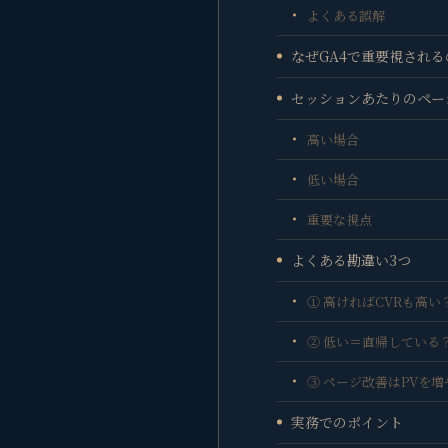
よくある誤解
なぜGA4で重要視される
セッションあたりのペー
高い場合
低い場合
重要な視点
よくある勘違い3つ
① 高ければCVRも高い
② 低い＝直帰している
③ ページ改善はPVを
実務でのポイント