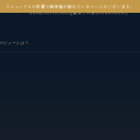
リニューアルの影響で画像幅が崩れているページがございます。
About
Service
Blog
観察と内省
Books
Gallery
GA4におけるセッションあたりのビューとは？アクティブユーザーあたりのビューとは？意味・違い・正しい読み方を解説