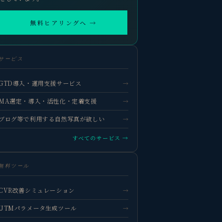
無料ヒアリングへ →
サービス
GTD導入・運用支援サービス
→
MA選定・導入・活性化・定着支援
→
ブログ等で利用する自然写真が欲しい
→
すべてのサービス →
無料ツール
CVR改善シミュレーション
→
UTMパラメータ生成ツール
→