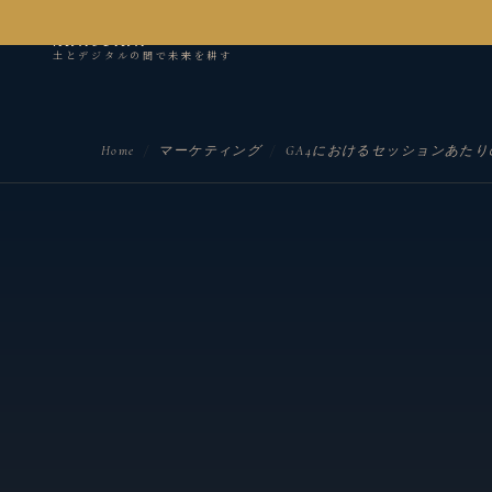
kanseian
土とデジタルの間で未来を耕す
Home
/
マーケティング
/