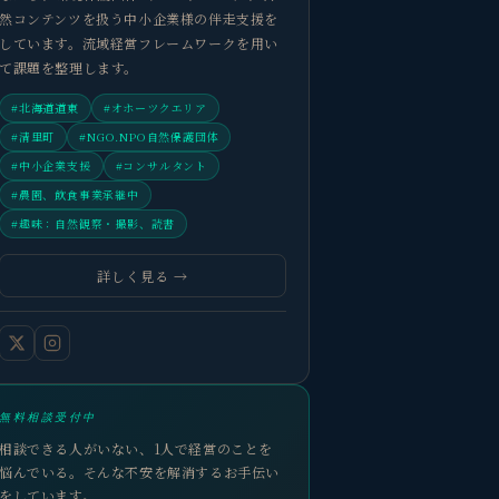
然コンテンツを扱う中小企業様の伴走支援を
しています。流域経営フレームワークを用い
て課題を整理します。
#北海道道東
#オホーツクエリア
#清里町
#NGO.NPO自然保護団体
#中小企業支援
#コンサルタント
#農園、飲食事業承継中
#趣味：自然観察・撮影、読書
詳しく見る →
無料相談受付中
相談できる人がいない、1人で経営のことを
悩んでいる。そんな不安を解消するお手伝い
をしています。