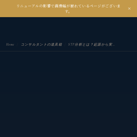
リニューアルの影響で画像幅が崩れているページがございま
kanseian
す。
土とデジタルの間で未来を耕す
Home
/
コンサルタントの道具箱
/
STP分析とは？起源から実践方法、SWOT・クロスSWOTとの関係まで徹底解説