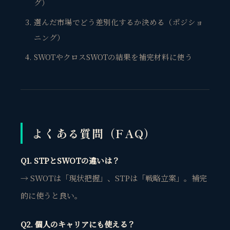
グ）
選んだ市場でどう差別化するか決める（ポジショ
ニング）
SWOTやクロスSWOTの結果を補完材料に使う
観省庵 相談窓口
観
BUSINESS CONSULTING
個人事業主・経営者・マーケターの方へ。
売上・集客・ブランドの悩みをお聞きします。
よくある質問（FAQ）
📈 利益を増やしたい
❤️ ファンを増やしたい
Q1. STPとSWOTの違いは？
→ SWOTは「現状把握」、STPは「戦略立案」。補完
🔍 現状サイトを分析したい
的に使うと良い。
🤝 コンサルティングって？
🧭 個人コーチングとは？
Q2. 個人のキャリアにも使える？