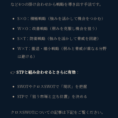
など4つの掛け合わせから戦略を導き出す手法です。
S×O：積極戦略（強みを活かして機会をつかむ）
W×O：改善戦略（弱みを克服し機会を狙う）
S×T：防衛戦略（強みを活かして脅威を回避）
W×T：撤退・縮小戦略（弱みと脅威が重なる分野
は避ける）
👉
STPと組み合わせるとさらに有効
：
SWOTやクロスSWOTで「現状」を把握
STPで「狙う市場と立ち位置」を決める
クロスSWOTについての記事は下記をご覧ください。