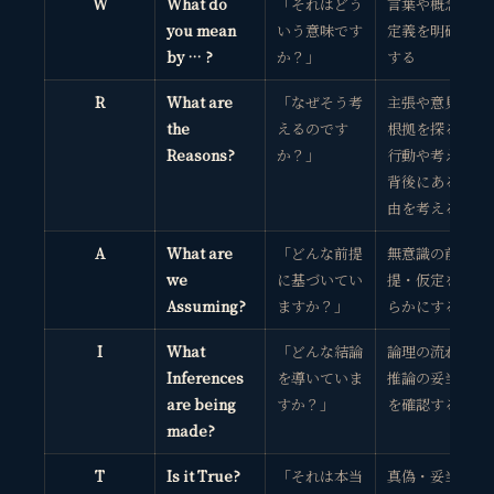
W
What do
「それはどう
言葉や概念の
you mean
いう意味です
定義を明確に
by … ?
か？」
する
R
What are
「なぜそう考
主張や意見の
the
えるのです
根拠を探る
Reasons?
か？」
行動や考えの
背後にある理
由を考える
A
What are
「どんな前提
無意識の前
we
に基づいてい
提・仮定を明
Assuming?
ますか？」
らかにする
I
What
「どんな結論
論理の流れと
Inferences
を導いていま
推論の妥当性
are being
すか？」
を確認する
made?
T
Is it True?
「それは本当
真偽・妥当