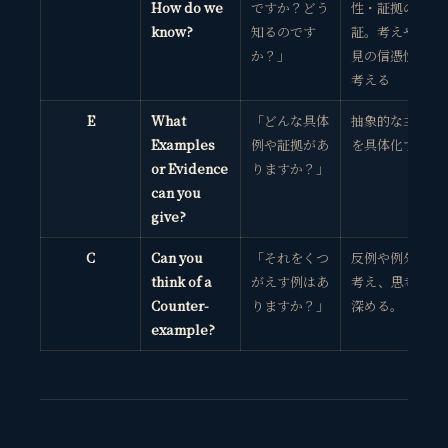
How do we
ですか？どう
性・証拠の検
know?
知るのです
証。考えや意
か？」
見の信憑性を
考える
E
What
「どんな具体
抽象的な主張
Examples
例や証拠があ
を具体化する
or Evidence
りますか？」
can you
give?
C
Can you
「それをくつ
反例や例外を
think of a
がえす例はあ
考え、思考を
Counter-
りますか？」
深める。
example?