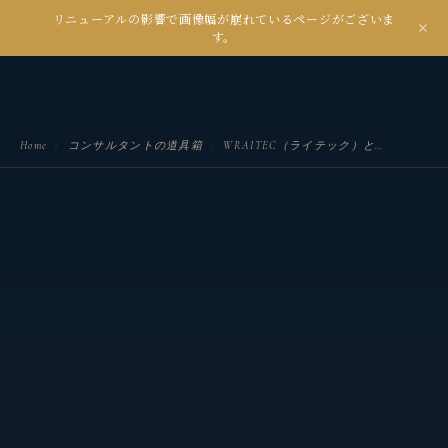
リニューアルの影響で画像幅が崩れているページがございま
kanseian
す。
土とデジタルの間で未来を耕す
Home
/
コンサルタントの道具箱
/
WRAITEC（ライテック）とは？｜トーマス・E・ジャクソン博士が提唱した「良い思考を育てる7つの問い」