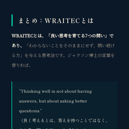
観
BUSINESS CONSULTING
まとめ：WRAITECとは
個人事業主・経営者・マーケターの方へ。
売上・集客・ブランドの悩みをお聞きします。
WRAITECとは、「良い思考を育てる7つの問い」で
📈 利益を増やしたい
あり、
「わからないことをそのままにせず、問い続け
❤️ ファンを増やしたい
る力」を与える思考法です。ジャクソン博士の言葉を
🔍 現状サイトを分析したい
借りれば、
🤝 コンサルティングって？
🧭 個人コーチングとは？
“Thinking well is not about having
answers, but about asking better
questions.”
（良く考えるとは、答えを持つことではなく、
お問い合わせ