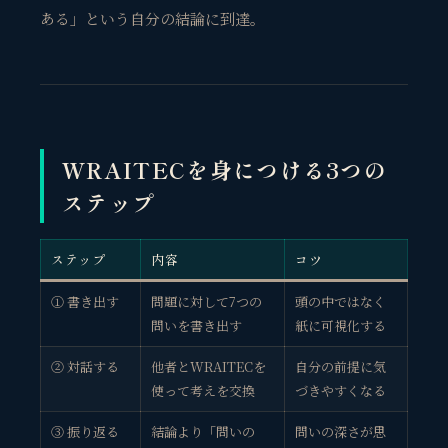
ある」という自分の結論に到達。
WRAITECを身につける3つの
ステップ
ステップ
内容
コツ
① 書き出す
問題に対して7つの
頭の中ではなく
問いを書き出す
紙に可視化する
② 対話する
他者とWRAITECを
自分の前提に気
使って考えを交換
づきやすくなる
③ 振り返る
結論より「問いの
問いの深さが思