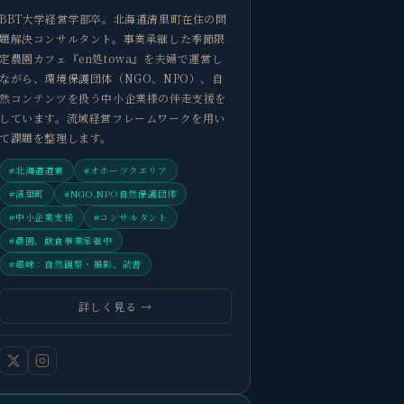
BBT大学経営学部卒。北海道清里町在住の問
題解決コンサルタント。事業承継した季節限
定農園カフェ『en処towa』を夫婦で運営し
ながら、環境保護団体（NGO、NPO）、自
然コンテンツを扱う中小企業様の伴走支援を
しています。流域経営フレームワークを用い
て課題を整理します。
#北海道道東
#オホーツクエリア
#清里町
#NGO.NPO自然保護団体
#中小企業支援
#コンサルタント
#農園、飲食事業承継中
#趣味：自然観察・撮影、読書
詳しく見る →