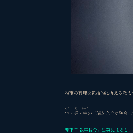
物事の真理を包括的に捉える教え
くう
け
ちゅう
空
・
仮
・
中
の三諦が完全に融合し
輪王寺 執事長今井昌英によると
、