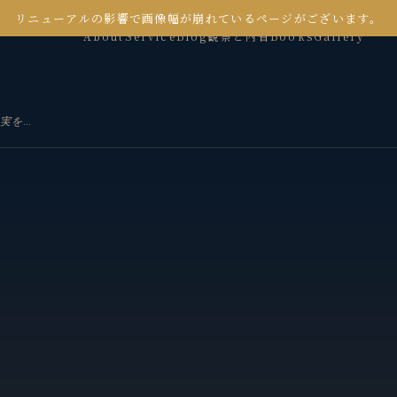
リニューアルの影響で画像幅が崩れているページがございます。
About
Service
Blog
観察と内省
Books
Gallery
実を観る3つの視点