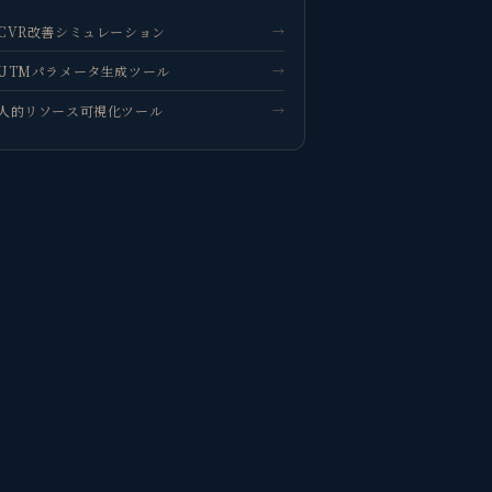
CVR改善シミュレーション
→
観省庵 相談窓口
UTMパラメータ生成ツール
→
観
BUSINESS CONSULTING
人的リソース可視化ツール
→
個人事業主・経営者・マーケターの方へ。
売上・集客・ブランドの悩みをお聞きします。
📈 利益を増やしたい
❤️ ファンを増やしたい
🔍 現状サイトを分析したい
🤝 コンサルティングって？
🧭 個人コーチングとは？