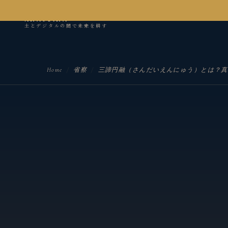
kanseian
土とデジタルの間で未来を耕す
Home
/
省察
/
三諦円融（さんだいえんにゅう）とは？真