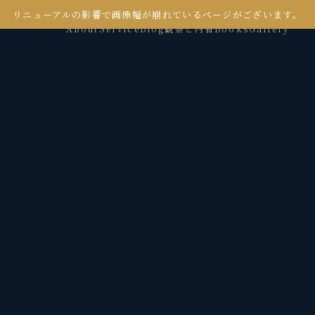
リニューアルの影響で画像幅が崩れているページがございます。
About
Service
Blog
観察と内省
Books
Gallery