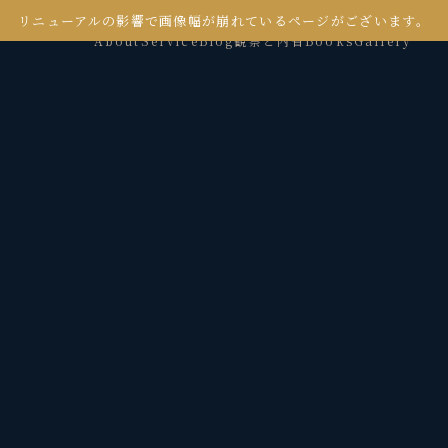
リニューアルの影響で画像幅が崩れているページがございます。
About
Service
Blog
観察と内省
Books
Gallery