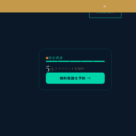
Contact
現在満員
5
/
5
クライアント支援中
無料相談を予約 →