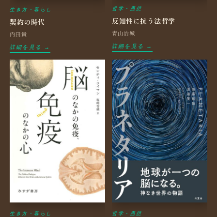
哲学・思想
生き方・暮らし
反知性に抗う法哲学
契約の時代
青山治城
内田貴
詳細を見る →
詳細を見る →
生き方・暮らし
哲学・思想