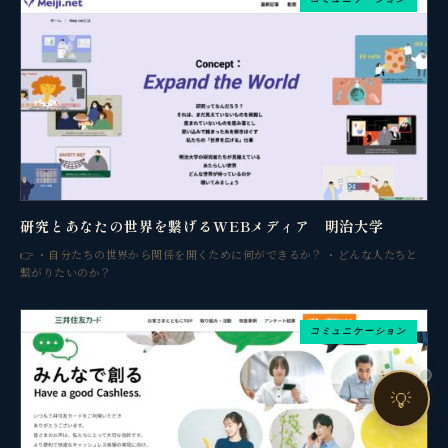
売上・集客・ブランドの悩みをお聞きします。
📈 利益を増やしたい
❤️ ファンを増やしたい
🔍 現状サイトを分析したい
🤝 コンサルティングって？
🧭 個人コーチングとは？
研究とあなたの世界を繋げるWEBメディア 明治大学
👉 ・自分たちの世界から関係を開くために何ができるか？ ・どんな人たちと
繋がりたいのか？
コミュニケーション
お問い合わせ
💡