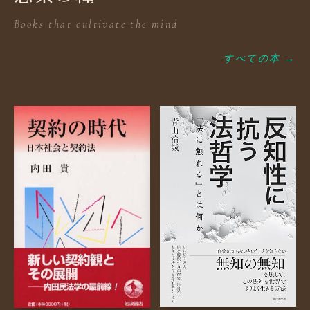
Books that cultivate the mind
すべての本 →