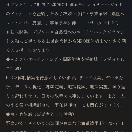
ルタントとして都内で7年間会社員勤務、ネイチャーガイド
のインターンを経験したのち結婚・移住・事業承継（農園カ
フェ・ベリー農園）。事業承継に伴いコンサルタントとして
も独立開業。デジタル×自然領域のニッチなバックグラウン
ドを軸にご縁のある上場企業様からNPO団体様まで小さく深
くご支援しております。
◆デジタルマーケティング・問題解決支援領域（支援者とし
て活動）
PDCA体制構築を得意としています。データ収集、データ分
析、データ可視化、課題定義、施策提案、施策実施、振り返
りの流れを作り、日々の改善を大事にしています。また、人
のやる気や組織能力の「潜在発揮力」にも関心があります。
◆農・食領域（事業者として活動）
野鳥がたくさんいて水資源が豊富な北海道清里町へ2025年1