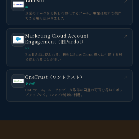
Tableau
↗
BI
企業のデータを分析し可視化するツール。現在は無料で操作
できる幅も広がりました
Marketing Cloud Account
↗
Engagement（旧Pardot）
MA
BtoBで主に使われる。最近はSalesCloud導入に付随する形
で使われることが多い
OneTrust（ワントラスト）
↗
その他
CMPツール。ユーザにデータ取得の同意の可否を尋ねるポッ
プアップです。Cookie制御に利用。