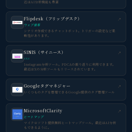
近はAI分析機能も豊富
Flipdesk（フリップデスク）
↗
ウェブ接客
シナリオ作成できるチャットボット。トリガーの設定など柔
軟性があります。
SINIS（サイニース）
↗
SNS
Instagram分析ツール。PDCAの振り返りに利用できます。
最近はXの分析ツールもリリースされています。
Googleタグマネジャー
↗
いくつものタグを管理できるGoogle提供のタグ管理ツール
MicrosoftClarity
↗
ヒートマップ
マイクロソフト提供無料ヒートマップツール。最近はAI分析
もできるように。