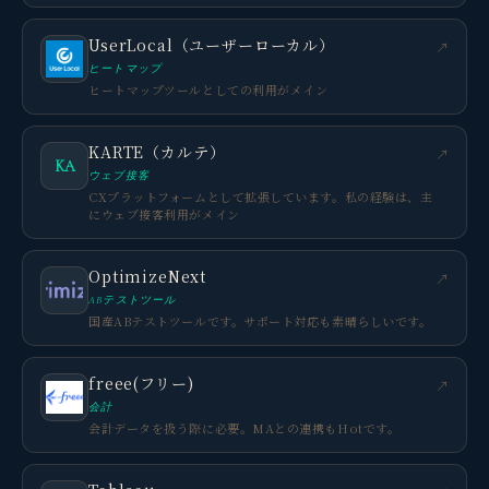
UserLocal（ユーザーローカル）
↗
ヒートマップ
ヒートマップツールとしての利用がメイン
KARTE（カルテ）
↗
KA
ウェブ接客
CXプラットフォームとして拡張しています。私の経験は、主
にウェブ接客利用がメイン
OptimizeNext
↗
ABテストツール
国産ABテストツールです。サポート対応も素晴らしいです。
freee(フリー)
↗
会計
会計データを扱う際に必要。MAとの連携もHotです。