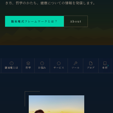
き方、哲学のかたち、健康についての情報を発信します。
観省庵式フレームワークとは？
About
斜里岳 1,547m
観省庵とは
哲学
お悩み
サービス
ツール
ブログ
本棚