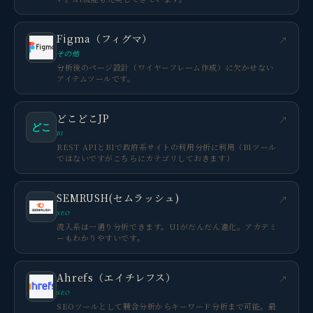
Figma（フィグマ）
↗
その他
分析後のページ設計（ワイヤーフレーム作成）に欠かせない
アイテムツールです。
どこどこJP
↗
どこ
BI
REST APIとBIで政府系サイトの利用分析に利用（BIツール
ではないですがこちらにカテゴリしておきます）
SEMRUSH(セムラッシュ)
↗
SEO
流入系は一通り分析できます。UIがだんだん進化。アカデミ
ーもわかりやすいです。
Ahrefs（エイチレフス）
↗
SEO
SEOツールとして競合分析からキーワード分析まで可能。最