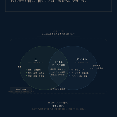
地や機会を耕す。耕すことは、未来への投資です。
QUESTION
いかに人と自然の接点を取り戻すか？
土
デジタル
食と農の
NATURE & SOIL
DX & DIGITAL
デジタル活用
伴走支援
農園
NGO・中小企業
季節限定農園カフェ
農業・自然観察
マーケティング
コンテンツ発信
環境・土壌・生態系
データ分析・DX推進
産直EC（準備中）
季節・感性・身体知
デジタル戦略・設計
en処towa
観省庵
観察と内省
OBSERVATION & REFLECTION
土とデジタルの間で、
未来を耕す。
CULTIVATING THE FUTURE BETWEEN SOIL AND DIGITAL