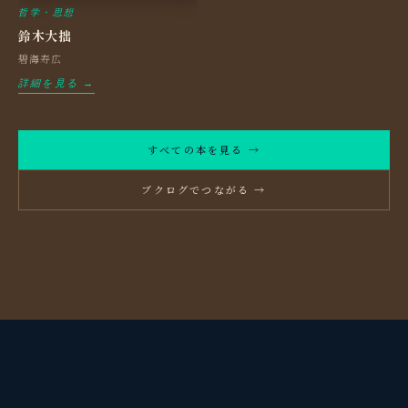
哲学・思想
鈴木大拙
碧海寿広
詳細を見る →
すべての本を見る →
ブクログでつながる →