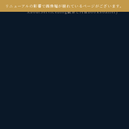
リニューアルの影響で画像幅が崩れているページがございます。
About
Service
Blog
観察と内省
Books
Gallery