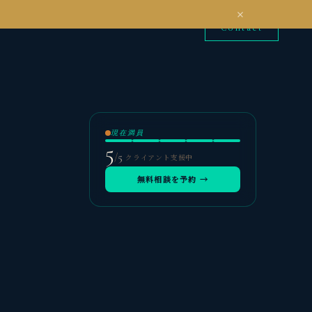
Contact
現在満員
5
/
5
クライアント支援中
無料相談を予約 →