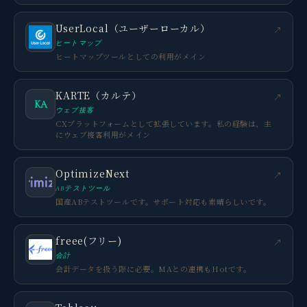
UserLocal（ユーザーローカル）
↗
ヒートマップ
ヒートマップツールとしての利用がメイン
KARTE（カルテ）
↗
KA
ウェブ接客
CXプラットフォームとして拡張しています。私の経験は、主
にウェブ接客利用がメイン
OptimizeNext
↗
ABテストツール
国産ABテストツールです。サポート対応も素晴らしいです。
freee(フリー)
↗
会計
会計データを扱う際に必要。MAとの連携もHotです。