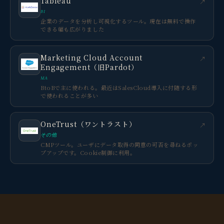
Tableau
↗
BI
企業のデータを分析し可視化するツール。現在は無料で操作
できる幅も広がりました
Marketing Cloud Account
↗
Engagement（旧Pardot）
MA
BtoBで主に使われる。最近はSalesCloud導入に付随する形
で使われることが多い
OneTrust（ワントラスト）
↗
その他
CMPツール。ユーザにデータ取得の同意の可否を尋ねるポッ
プアップです。Cookie制御に利用。