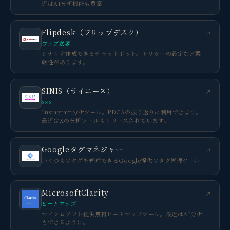
近はAI分析機能も豊富
Flipdesk（フリップデスク）
↗
ウェブ接客
シナリオ作成できるチャットボット。トリガーの設定など柔
軟性があります。
SINIS（サイニース）
↗
SNS
Instagram分析ツール。PDCAの振り返りに利用できます。
最近はXの分析ツールもリリースされています。
Googleタグマネジャー
↗
いくつものタグを管理できるGoogle提供のタグ管理ツール
MicrosoftClarity
↗
ヒートマップ
マイクロソフト提供無料ヒートマップツール。最近はAI分析
もできるように。