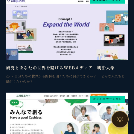
売上・集客・ブランドの悩みをお聞きします。
📈 利益を増やしたい
❤️ ファンを増やしたい
🔍 現状サイトを分析したい
🤝 コンサルティングって？
🧭 個人コーチングとは？
研究とあなたの世界を繋げるWEBメディア 明治大学
👉 ・自分たちの世界から関係を開くために何ができるか？ ・どんな人たちと
繋がりたいのか？
コミュニケーション
お問い合わせ
💡