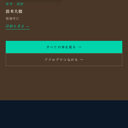
哲学・思想
鈴木大拙
碧海寿広
詳細を見る →
すべての本を見る →
ブクログでつながる →