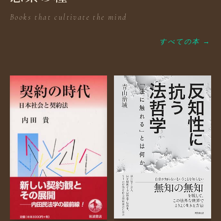
Books that cultivate the mind
すべての本 →