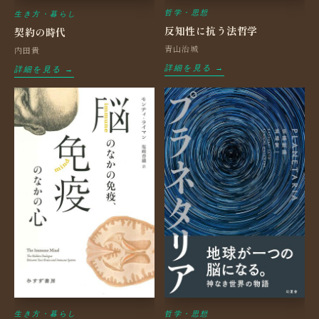
哲学・思想
生き方・暮らし
反知性に抗う法哲学
契約の時代
青山治城
内田貴
詳細を見る →
詳細を見る →
生き方・暮らし
哲学・思想