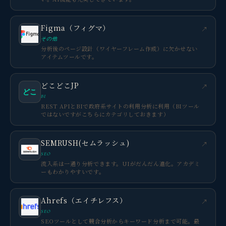
Figma（フィグマ）
↗
その他
分析後のページ設計（ワイヤーフレーム作成）に欠かせない
アイテムツールです。
どこどこJP
↗
どこ
BI
REST APIとBIで政府系サイトの利用分析に利用（BIツール
ではないですがこちらにカテゴリしておきます）
SEMRUSH(セムラッシュ)
↗
SEO
流入系は一通り分析できます。UIがだんだん進化。アカデミ
ーもわかりやすいです。
Ahrefs（エイチレフス）
↗
SEO
SEOツールとして競合分析からキーワード分析まで可能。最