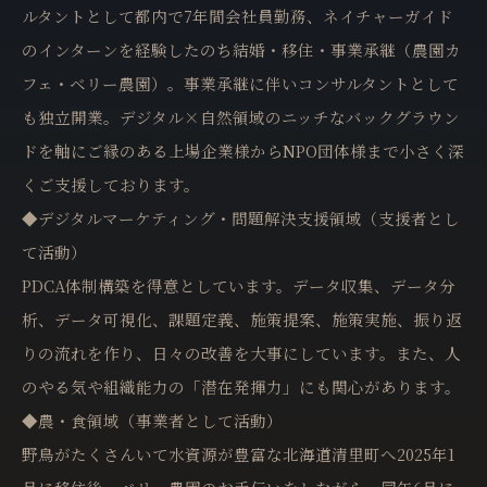
ルタントとして都内で7年間会社員勤務、ネイチャーガイド
のインターンを経験したのち結婚・移住・事業承継（農園カ
フェ・ベリー農園）。事業承継に伴いコンサルタントとして
も独立開業。デジタル×自然領域のニッチなバックグラウン
ドを軸にご縁のある上場企業様からNPO団体様まで小さく深
くご支援しております。
◆デジタルマーケティング・問題解決支援領域（支援者とし
て活動）
PDCA体制構築を得意としています。データ収集、データ分
析、データ可視化、課題定義、施策提案、施策実施、振り返
りの流れを作り、日々の改善を大事にしています。また、人
のやる気や組織能力の「潜在発揮力」にも関心があります。
◆農・食領域（事業者として活動）
野鳥がたくさんいて水資源が豊富な北海道清里町へ2025年1