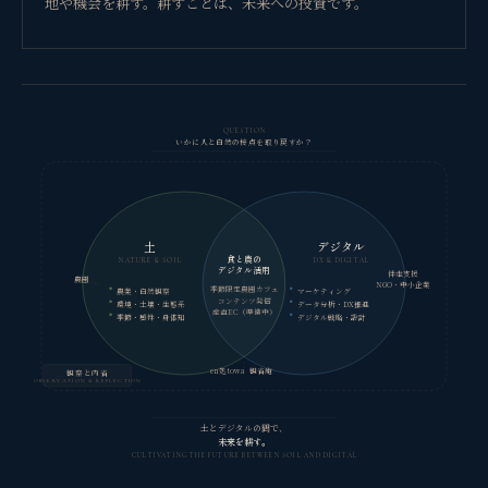
地や機会を耕す。耕すことは、未来への投資です。
QUESTION
いかに人と自然の接点を取り戻すか？
土
デジタル
食と農の
NATURE & SOIL
DX & DIGITAL
デジタル活用
伴走支援
農園
NGO・中小企業
季節限定農園カフェ
農業・自然観察
マーケティング
コンテンツ発信
環境・土壌・生態系
データ分析・DX推進
産直EC（準備中）
季節・感性・身体知
デジタル戦略・設計
en処towa
観省庵
観察と内省
OBSERVATION & REFLECTION
土とデジタルの間で、
未来を耕す。
CULTIVATING THE FUTURE BETWEEN SOIL AND DIGITAL